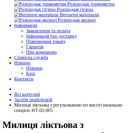
Розпродаж термометри
Розпродаж гігіена
Витратні матеріали
Розпродаж милиці
Інформація
Замовлення та оплата
Інформація про доставку
Повернення товару
Гарантія
Про компанию
Сервісна служба
Новини
Новини
Блог
Контакти
Всі категорії
Засоби реабілітації
Милиця ліктьова з регульованою по висоті нижньою
секцією НТ-02-005
Милиця ліктьова з