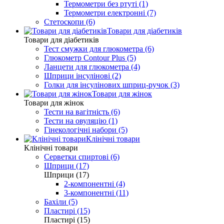
Термометри без ртуті (1)
Термометри електронні (7)
Стетоскопи (6)
Товари для діабетиків
Товари для діабетиків
Тест смужки для глюкометра (6)
Глюкометр Contour Plus (5)
Ланцети для глюкометра (4)
Шприци інсулінові (2)
Голки для інсулінових шприц-ручок (3)
Товари для жінок
Товари для жінок
Тести на вагітність (6)
Тести на овуляцію (1)
Гінекологічні набори (5)
Клінічні товари
Клінічні товари
Серветки спиртові (6)
Шприци (17)
Шприци (17)
2-компонентні (4)
3-компонентні (11)
Бахіли (5)
Пластирі (15)
Пластирі (15)