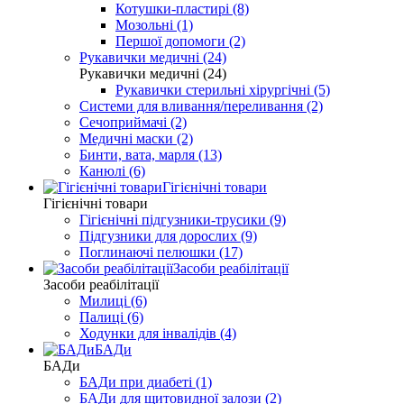
Котушки-пластирі (8)
Мозольні (1)
Першої допомоги (2)
Рукавички медичні (24)
Рукавички медичні (24)
Рукавички стерильні хірургічні (5)
Системи для вливання/переливання (2)
Сечоприймачі (2)
Медичні маски (2)
Бинти, вата, марля (13)
Канюлі (6)
Гігієнічні товари
Гігієнічні товари
Гігієнічні підгузники-трусики (9)
Підгузники для дорослих (9)
Поглинаючі пелюшки (17)
Засоби реабілітації
Засоби реабілітації
Милиці (6)
Палиці (6)
Ходунки для інвалідів (4)
БАДи
БАДи
БАДи при диабеті (1)
БАДи для щитовидної залози (2)