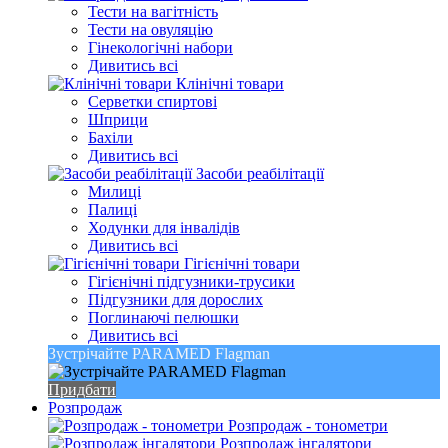
Тести на вагітність
Тести на овуляцію
Гінекологічні набори
Дивитись всі
Клінічні товари
Серветки спиртові
Шприци
Бахіли
Дивитись всі
Засоби реабілітації
Милиці
Палиці
Ходунки для інвалідів
Дивитись всі
Гігієнічні товари
Гігієнічні підгузники-трусики
Підгузники для дорослих
Поглинаючі пелюшки
Дивитись всі
Зустрічайте PARAMED Flagman
Придбати
Розпродаж
Розпродаж - тонометри
Розпродаж інгалятори