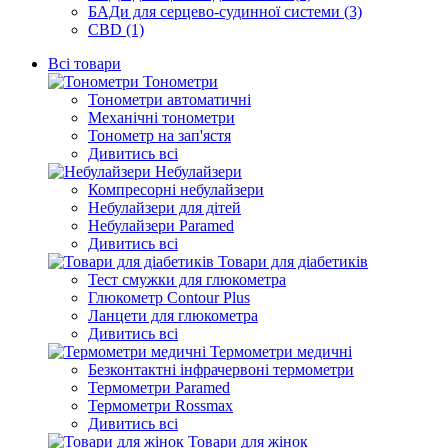
БАДи для серцево-судинної системи (3)
CBD (1)
Всі товари
Тонометри
Тонометри автоматичні
Механічні тонометри
Тонометр на зап'ястя
Дивитись всі
Небулайзери
Компресорні небулайзери
Небулайзери для дітей
Небулайзери Paramed
Дивитись всі
Товари для діабетиків
Тест смужки для глюкометра
Глюкометр Contour Plus
Ланцети для глюкометра
Дивитись всі
Термометри медичні
Безконтактні інфрачервоні термометри
Термометри Paramed
Термометри Rossmax
Дивитись всі
Товари для жінок