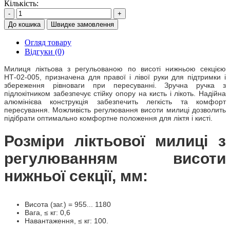
Кількість:
-
+
До кошика
Швидке замовлення
Огляд товару
Відгуки (0)
Милиця ліктьова з регульованою по висоті нижньою секцією
НТ-02-005, призначена для правої і лівої руки для підтримки і
збереження рівноваги при пересуванні. Зручна ручка з
підлокітником забезпечує стійку опору на кисть і лікоть. Надійна
алюмінієва конструкція забезпечить легкість та комфорт
пересування. Можливість регулювання висоти милиці дозволить
підібрати оптимально комфортне положення для ліктя і кисті.
Розміри ліктьової милиці з
регулюванням висоти
нижньої секції, мм:
Висота (заг.) = 955... 1180
Вага, ≤ кг: 0,6
Навантаження, ≤ кг: 100.