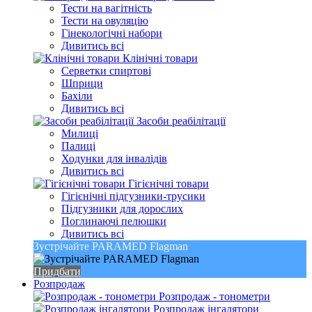
Тести на вагітність
Тести на овуляцію
Гінекологічні набори
Дивитись всі
Клінічні товари
Серветки спиртові
Шприци
Бахіли
Дивитись всі
Засоби реабілітації
Милиці
Палиці
Ходунки для інвалідів
Дивитись всі
Гігієнічні товари
Гігієнічні підгузники-трусики
Підгузники для дорослих
Поглинаючі пелюшки
Дивитись всі
Зустрічайте PARAMED Flagman
Придбати
Розпродаж
Розпродаж - тонометри
Розпродаж інгалятори