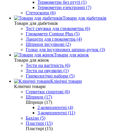
Термометри без ртуті (1)
Термометри електронні (7)
Стетоскопи (6)
Товари для діабетиків
Товари для діабетиків
Тест смужки для глюкометра (6)
Глюкометр Contour Plus (5)
Ланцети для глюкометра (4)
Шприци інсулінові (2)
Голки для інсулінових шприц-ручок (3)
Товари для жінок
Товари для жінок
Тести на вагітність (6)
Тести на овуляцію (1)
Гінекологічні набори (5)
Клінічні товари
Клінічні товари
Серветки спиртові (6)
Шприци (17)
Шприци (17)
2-компонентні (4)
3-компонентні (11)
Бахіли (5)
Пластирі (15)
Пластирі (15)