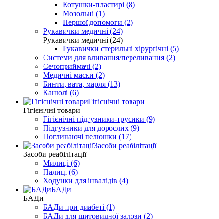
Котушки-пластирі (8)
Мозольні (1)
Першої допомоги (2)
Рукавички медичні (24)
Рукавички медичні (24)
Рукавички стерильні хірургічні (5)
Системи для вливання/переливання (2)
Сечоприймачі (2)
Медичні маски (2)
Бинти, вата, марля (13)
Канюлі (6)
Гігієнічні товари
Гігієнічні товари
Гігієнічні підгузники-трусики (9)
Підгузники для дорослих (9)
Поглинаючі пелюшки (17)
Засоби реабілітації
Засоби реабілітації
Милиці (6)
Палиці (6)
Ходунки для інвалідів (4)
БАДи
БАДи
БАДи при диабеті (1)
БАДи для щитовидної залози (2)