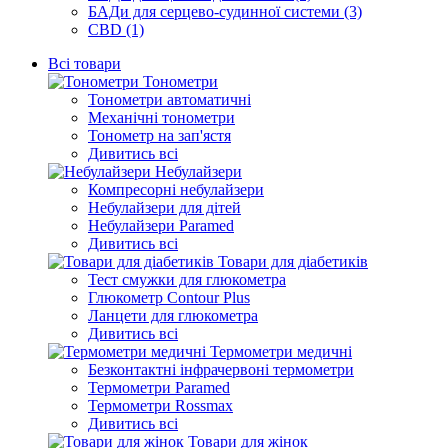
БАДи для серцево-судинної системи (3)
CBD (1)
Всі товари
Тонометри
Тонометри автоматичні
Механічні тонометри
Тонометр на зап'ястя
Дивитись всі
Небулайзери
Компресорні небулайзери
Небулайзери для дітей
Небулайзери Paramed
Дивитись всі
Товари для діабетиків
Тест смужки для глюкометра
Глюкометр Contour Plus
Ланцети для глюкометра
Дивитись всі
Термометри медичні
Безконтактні інфрачервоні термометри
Термометри Paramed
Термометри Rossmax
Дивитись всі
Товари для жінок