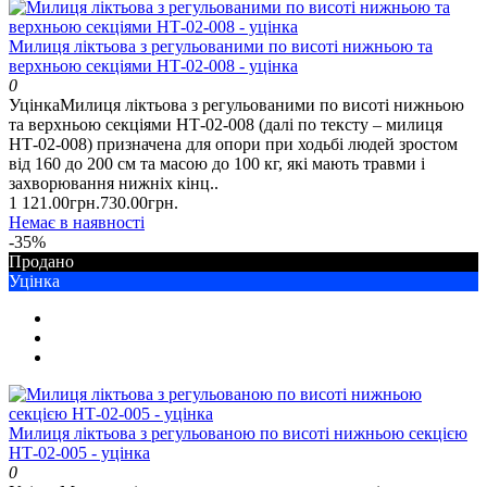
Милиця ліктьова з регульованими по висоті нижньою та
верхньою секціями НТ-02-008 - уцінка
0
УцінкаМилиця ліктьова з регульованими по висоті нижньою
та верхньою секціями НТ-02-008 (далі по тексту – милиця
НТ-02-008) призначена для опори при ходьбі людей зростом
від 160 до 200 см та масою до 100 кг, які мають травми і
захворювання нижніх кінц..
1 121.00грн.
730.00грн.
Немає в наявності
-35%
Продано
Уцінка
Милиця ліктьова з регульованою по висоті нижньою секцією
НТ-02-005 - уцінка
0