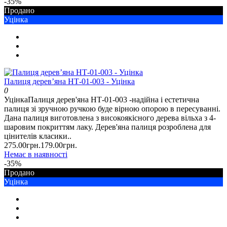
-35%
Продано
Уцінка
Палиця дерев’яна НТ-01-003 - Уцінка
0
УцінкаПалиця дерев'яна НТ-01-003 -надійна і естетична
палиця зі зручною ручкою буде вірною опорою в пересуванні.
Дана палиця виготовлена з високоякісного дерева вільха з 4-
шаровим покриттям лаку. Дерев'яна палиця розроблена для
цінителів класики..
275.00грн.
179.00грн.
Немає в наявності
-35%
Продано
Уцінка