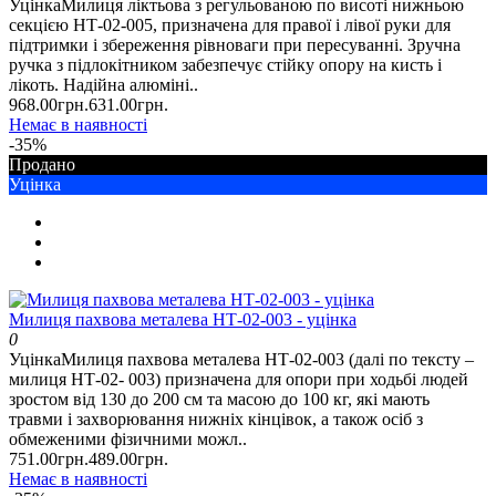
УцінкаМилиця ліктьова з регульованою по висоті нижньою
секцією НТ-02-005, призначена для правої і лівої руки для
підтримки і збереження рівноваги при пересуванні. Зручна
ручка з підлокітником забезпечує стійку опору на кисть і
лікоть. Надійна алюміні..
968.00грн.
631.00грн.
Немає в наявності
-35%
Продано
Уцінка
Милиця пахвова металева НТ-02-003 - уцінка
0
УцінкаМилиця пахвова металева НТ-02-003 (далі по тексту –
милиця НТ-02- 003) призначена для опори при ходьбі людей
зростом від 130 до 200 см та масою до 100 кг, які мають
травми і захворювання нижніх кінцівок, а також осіб з
обмеженими фізичними можл..
751.00грн.
489.00грн.
Немає в наявності