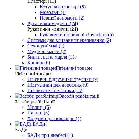
Пластирі (15)
Котушки-пластирі (8)
Мозольні (1)
Першої допомоги (2)
Рукавички медичні (24)
Рукавички медичні (24)
Рукавички стерильні хірургічні (5)
Системи для вливання/переливання (2)
Сечоприймачі (2)
Медичні маски (2)
Бинти, вата, марля (13)
Канюлі (6)
Гігієнічні товари
Гігієнічні товари
Гігієнічні підгузники-трусики (9)
Підгузники для дорослих (9)
Поглинаючі пелюшки (17)
Засоби реабілітації
Засоби реабілітації
Милиці (6)
Палиці (6)
Ходунки для інвалідів (4)
БАДи
БАДи
БАДи при диабеті (1)