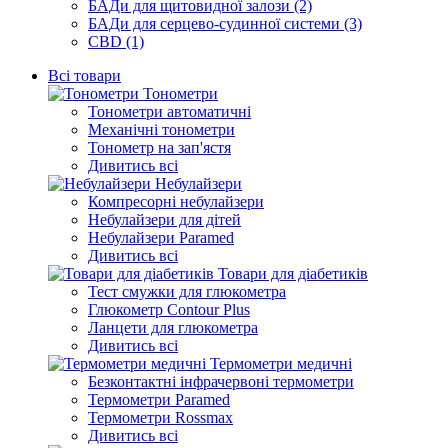
БАДи для щитовидної залози (2)
БАДи для серцево-судинної системи (3)
CBD (1)
Всі товари
Тонометри
Тонометри автоматичні
Механічні тонометри
Тонометр на зап'ястя
Дивитись всі
Небулайзери
Компресорні небулайзери
Небулайзери для дітей
Небулайзери Paramed
Дивитись всі
Товари для діабетиків
Тест смужки для глюкометра
Глюкометр Contour Plus
Ланцети для глюкометра
Дивитись всі
Термометри медичні
Безконтактні інфрачервоні термометри
Термометри Paramed
Термометри Rossmax
Дивитись всі