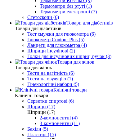
Термометри Rossmax (3)
Термометри без ртуті (1)
Термометри електронні (7)
Стетоскопи (6)
Товари для діабетиків
Товари для діабетиків
Тест смужки для глюкометра (6)
Глюкометр Contour Plus (5)
Ланцети для глюкометра (4)
Шприци інсулінові (2)
Голки для інсулінових шприц-ручок (3)
Товари для жінок
Товари для жінок
Тести на вагітність (6)
Тести на овуляцію (1)
Гінекологічні набори (5)
Клінічні товари
Клінічні товари
Серветки спиртові (6)
Шприци (17)
Шприци (17)
2-компонентні (4)
3-компонентні (11)
Бахіли (5)
Пластирі (15)