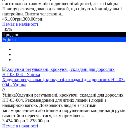
виготовлена ​​з алюмінію підвищеної міцності, легка і міцна.
Палиця рекомендована для людей, що цінують індивідуальні
настройки. Висота телескопіч..
461.00грн.
300.00грн.
Немає в наявності
-35%
Продано
Уцінка
Ходунки регульовані, крокуючі, складані для дорослих НТ-03-
004 - Уцінка
0
УцінкаХодунки регульовані, крокуючі, складані для дорослих
НТ-03-004. Рекомендовані для літніх людей і людей з
надмірною вагою. Дозволяють людям з частими
запамороченнями або іншими порушеннями координації рухів
самостійно пересуватися, як у приміщен..
3 434.00грн.
2 238.00грн.
Немає в наявності