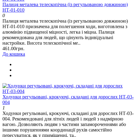
Палиця металева телескопічна (із регульованою довжиною)
НТ-01-010
0
Палиця металева телескопічна (із регульованою довжиною)
НТ-01-010 призначена для полегшення ходи, виготовлена ​​з
алюмінію підвищеної міцності, легка і міцна. Палиця
рекомендована для людей, що цінують індивідуальні
настройки. Висота телескопічної ме..
461.00грн.
До кошика
Ходунки регульовані, крокуючі, складані для дорослих НТ-03-
004
1
Ходунки регульовані, крокуючі, складані для дорослих НТ-03-
004. Рекомендовані для літніх людей і людей з надмірною
вагою. Дозволяють людям з частими запамороченнями або
іншими порушеннями координації рухів самостійно
пересуватися, як у приміщенні, та..