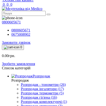
Особистий кабінет
0
0
0
0800605671
0800605671
0675008902
Замовити дзвінок
0
0.00грн.
Зробити замовлення
Список категорій
Розпродаж
Розпродаж
Розпродаж - тонометри (26)
Розпродаж інгалятори (17)
Розпродаж термометри (5)
Розпродаж гігіена (16)
Розпродаж комплектуючі (1)
Розпродаж стетоскопи (3)