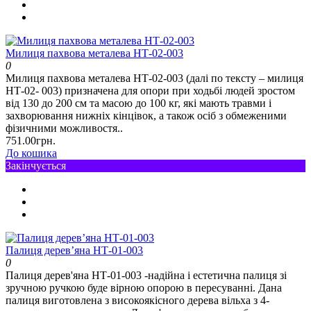
Милиця пахвова металева НТ-02-003
0
Милиця пахвова металева НТ-02-003 (далі по тексту – милиця
НТ-02- 003) призначена для опори при ходьбі людей зростом
від 130 до 200 см та масою до 100 кг, які мають травми і
захворювання нижніх кінцівок, а також осіб з обмеженими
фізичними можливостя..
751.00грн.
До кошика
Закінчується
Палиця дерев’яна НТ-01-003
0
Палиця дерев'яна НТ-01-003 -надійна і естетична палиця зі
зручною ручкою буде вірною опорою в пересуванні. Дана
палиця виготовлена з високоякісного дерева вільха з 4-