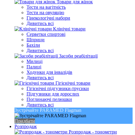
Товари для жінок
Тести на вагітність
Тести на овуляцію
Гінекологічні набори
Дивитись всі
Клінічні товари
Серветки спиртові
Шприци
Бахіли
Дивитись всі
Засоби реабілітації
Милиці
Палиці
Ходунки для інвалідів
Дивитись всі
Гігієнічні товари
Гігієнічні підгузники-трусики
Підгузники для дорослих
Поглинаючі пелюшки
Дивитись всі
Зустрічайте PARAMED Flagman
Придбати
Розпродаж
Розпродаж - тонометри