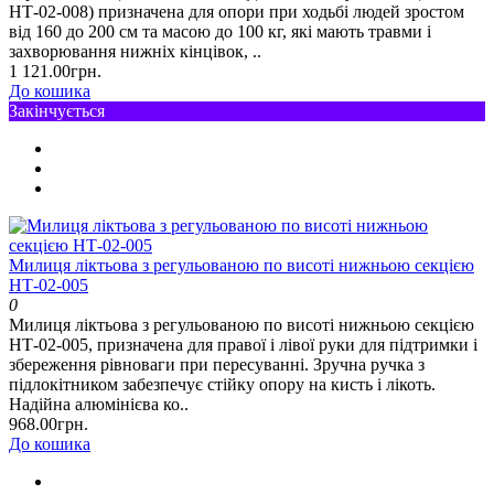
НТ-02-008) призначена для опори при ходьбі людей зростом
від 160 до 200 см та масою до 100 кг, які мають травми і
захворювання нижніх кінцівок, ..
1 121.00грн.
До кошика
Закінчується
Милиця ліктьова з регульованою по висоті нижньою секцією
НТ-02-005
0
Милиця ліктьова з регульованою по висоті нижньою секцією
НТ-02-005, призначена для правої і лівої руки для підтримки і
збереження рівноваги при пересуванні. Зручна ручка з
підлокітником забезпечує стійку опору на кисть і лікоть.
Надійна алюмінієва ко..
968.00грн.
До кошика