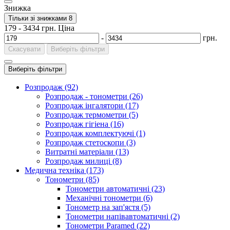
Знижка
Тільки зі знижками
8
179
-
3434
грн.
Ціна
-
грн.
Скасувати
Виберіть фільтри
Виберіть фільтри
Розпродаж (92)
Розпродаж - тонометри (26)
Розпродаж інгалятори (17)
Розпродаж термометри (5)
Розпродаж гігіена (16)
Розпродаж комплектуючі (1)
Розпродаж стетоскопи (3)
Витратні матеріали (13)
Розпродаж милиці (8)
Медична техніка (173)
Тонометри (85)
Тонометри автоматичні (23)
Механічні тонометри (6)
Тонометр на зап'ястя (5)
Тонометри напівавтоматичні (2)
Тонометри Paramed (22)