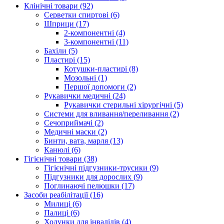
Клінічні товари (92)
Серветки спиртові (6)
Шприци (17)
2-компонентні (4)
3-компонентні (11)
Бахіли (5)
Пластирі (15)
Котушки-пластирі (8)
Мозольні (1)
Першої допомоги (2)
Рукавички медичні (24)
Рукавички стерильні хірургічні (5)
Системи для вливання/переливання (2)
Сечоприймачі (2)
Медичні маски (2)
Бинти, вата, марля (13)
Канюлі (6)
Гігієнічні товари (38)
Гігієнічні підгузники-трусики (9)
Підгузники для дорослих (9)
Поглинаючі пелюшки (17)
Засоби реабілітації (16)
Милиці (6)
Палиці (6)
Ходунки для інвалідів (4)