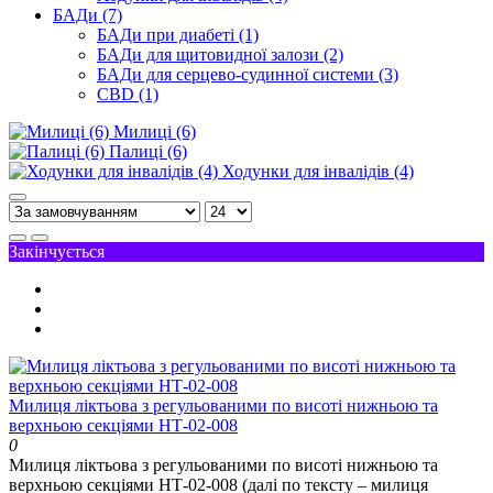
БАДи (7)
БАДи при диабеті (1)
БАДи для щитовидної залози (2)
БАДи для серцево-судинної системи (3)
CBD (1)
Милиці (6)
Палиці (6)
Ходунки для інвалідів (4)
Закінчується
Милиця ліктьова з регульованими по висоті нижньою та
верхньою секціями НТ-02-008
0
Милиця ліктьова з регульованими по висоті нижньою та
верхньою секціями НТ-02-008 (далі по тексту – милиця