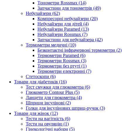
Тонометри Rossmax (14)
Запчастини для тонометрів (49)
Небулайзери (62)
Компресорні небулайзери (20)
Небулайзери для дітей (4)
Небулайзери Paramed (13)
Небулайзери Rossmax (7)
Запчастини для небулайзера (42)
Термометри медичні (10)
Безконтактні інфрачервоні термометри (2)
Термометри Paramed (6)
Термометри Rossmax (3)
Термометри без ртуті (1)
Термометри електронні (7)
Стетоскопи (6)
Товари для діабетиків (16)
Тест смужки для глюкометра (6)
Глюкометр Contour Plus (5)
Ланцети для глюкометра (4)
Шприци інсулінові (2)
Голки для інсулінових шприц-ручок (3)
Товари для жінок (12)
Тести на вагітність (6)
Тести на овуляцію (1)
Гінекологічні набори (5)