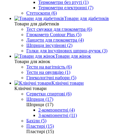
Термометри без ртуті (1)
Термометри електронні (7)
Стетоскопи (6)
Товари для діабетиків
Товари для діабетиків
Тест смужки для глюкометра (6)
Глюкометр Contour Plus (5)
Ланцети для глюкометра (4)
Шприци інсулінові (2)
Голки для інсулінових шприц-ручок (3)
Товари для жінок
Товари для жінок
Тести на вагітність (6)
Тести на овуляцію (1)
Гінекологічні набори (5)
Клінічні товари
Клінічні товари
Серветки спиртові (6)
Шприци (17)
Шприци (17)
2-компонентні (4)
3-компонентні (11)
Бахіли (5)
Пластирі (15)
Пластирі (15)