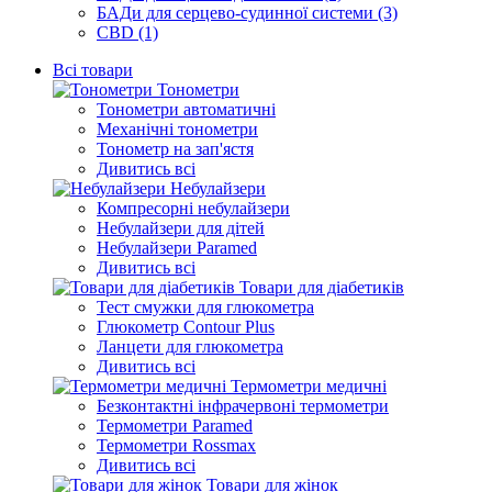
БАДи для серцево-судинної системи (3)
CBD (1)
Всі товари
Тонометри
Тонометри автоматичні
Механічні тонометри
Тонометр на зап'ястя
Дивитись всі
Небулайзери
Компресорні небулайзери
Небулайзери для дітей
Небулайзери Paramed
Дивитись всі
Товари для діабетиків
Тест смужки для глюкометра
Глюкометр Contour Plus
Ланцети для глюкометра
Дивитись всі
Термометри медичні
Безконтактні інфрачервоні термометри
Термометри Paramed
Термометри Rossmax
Дивитись всі
Товари для жінок