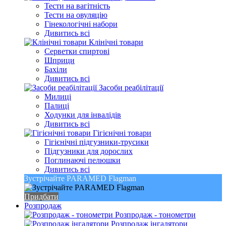
Тести на вагітність
Тести на овуляцію
Гінекологічні набори
Дивитись всі
Клінічні товари
Серветки спиртові
Шприци
Бахіли
Дивитись всі
Засоби реабілітації
Милиці
Палиці
Ходунки для інвалідів
Дивитись всі
Гігієнічні товари
Гігієнічні підгузники-трусики
Підгузники для дорослих
Поглинаючі пелюшки
Дивитись всі
Зустрічайте PARAMED Flagman
Придбати
Розпродаж
Розпродаж - тонометри
Розпродаж інгалятори