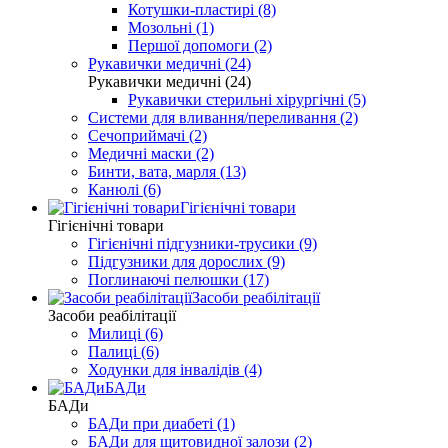
Котушки-пластирі (8)
Мозольні (1)
Першої допомоги (2)
Рукавички медичні (24)
Рукавички медичні (24)
Рукавички стерильні хірургічні (5)
Системи для вливання/переливання (2)
Сечоприймачі (2)
Медичні маски (2)
Бинти, вата, марля (13)
Канюлі (6)
Гігієнічні товари
Гігієнічні товари
Гігієнічні підгузники-трусики (9)
Підгузники для дорослих (9)
Поглинаючі пелюшки (17)
Засоби реабілітації
Засоби реабілітації
Милиці (6)
Палиці (6)
Ходунки для інвалідів (4)
БАДи
БАДи
БАДи при диабеті (1)
БАДи для щитовидної залози (2)