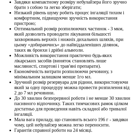
Завдяки компактному розміру небулайзера його зручно
брати з собою та легко зберігати;
Низький рівень шуму робить процес інгаляції тихим і
комфортним, підвищуючи зручність використання
пристрою;
Оптимальний розмір розпилюючих частинок - 3 мкм,
який дозволить проводити лікування більшості
захворювань верхніх і нижніх дихальних шляхів, при
цьому «добираючись» до найвіддаленіших ділянок,
таких як бронхи і дрібні альвеоли.
Можливість використання практично будь-яких
лікарських засобів (виняток становлять лише
маслянисті, спиртові і трав'яні препарати).
Економічність витрати розпилюючи речовину, з
мінімальним залишком менше 1го мл.
Зручний розмір резервуара для рідини, використовуючи
який за одну процедуру можна провести розпилення від
2 до 7 мл речовини.
До 30 хвилин безперервної роботи і не менше 30 хвилин
пасивного відпочинку. Таких тимчасових рамок цілком
достатньо для проведення навіть складної або тривалої
інгаляції.
Мала вага приладу, що становить всього 196 г - завдяки
чому, цей небулайзер можна легко переносити.
Гарантія справної роботи на 24 місяці.