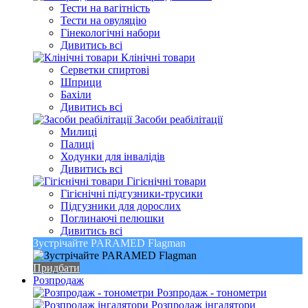
Тести на вагітність
Тести на овуляцію
Гінекологічні набори
Дивитись всі
Клінічні товари
Серветки спиртові
Шприци
Бахіли
Дивитись всі
Засоби реабілітації
Милиці
Палиці
Ходунки для інвалідів
Дивитись всі
Гігієнічні товари
Гігієнічні підгузники-трусики
Підгузники для дорослих
Поглинаючі пелюшки
Дивитись всі
Зустрічайте PARAMED Flagman
Придбати
Розпродаж
Розпродаж - тонометри
Розпродаж інгалятори