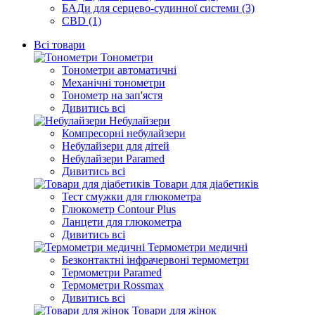
БАДи для серцево-судинної системи (3)
CBD (1)
Всі товари
Тонометри
Тонометри автоматичні
Механічні тонометри
Тонометр на зап'ястя
Дивитись всі
Небулайзери
Компресорні небулайзери
Небулайзери для дітей
Небулайзери Paramed
Дивитись всі
Товари для діабетиків
Тест смужки для глюкометра
Глюкометр Contour Plus
Ланцети для глюкометра
Дивитись всі
Термометри медичні
Безконтактні інфрачервоні термометри
Термометри Paramed
Термометри Rossmax
Дивитись всі
Товари для жінок