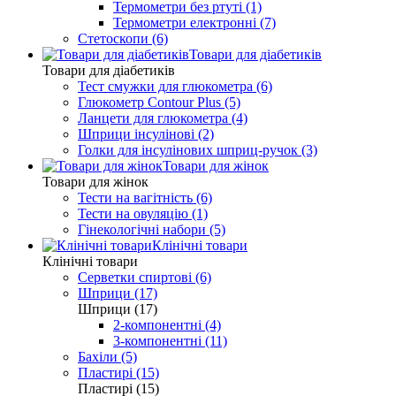
Термометри без ртуті (1)
Термометри електронні (7)
Стетоскопи (6)
Товари для діабетиків
Товари для діабетиків
Тест смужки для глюкометра (6)
Глюкометр Contour Plus (5)
Ланцети для глюкометра (4)
Шприци інсулінові (2)
Голки для інсулінових шприц-ручок (3)
Товари для жінок
Товари для жінок
Тести на вагітність (6)
Тести на овуляцію (1)
Гінекологічні набори (5)
Клінічні товари
Клінічні товари
Серветки спиртові (6)
Шприци (17)
Шприци (17)
2-компонентні (4)
3-компонентні (11)
Бахіли (5)
Пластирі (15)
Пластирі (15)