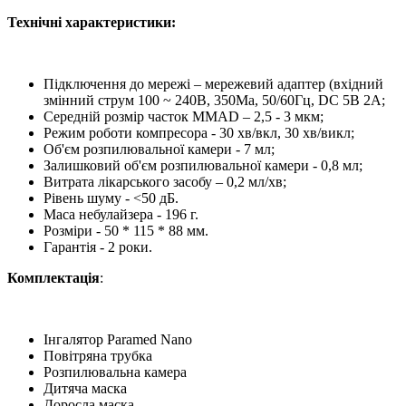
Технічні характеристики:
Підключення до мережі – мережевий адаптер (вхідний
змінний струм 100 ~ 240В, 350Ма, 50/60Гц, DC 5В 2А;
Середній розмір часток MMAD – 2,5 - 3 мкм;
Режим роботи компресора - 30 хв/вкл, 30 хв/викл;
Об'єм розпилювальної камери - 7 мл;
Залишковий об'єм розпилювальної камери - 0,8 мл;
Витрата лікарського засобу – 0,2 мл/хв;
Рівень шуму - <50 дБ.
Маса небулайзера - 196 г.
Розміри - 50 * 115 * 88 мм.
Гарантія - 2 роки.
Комплектація
:
Інгалятор Paramed Nano
Повітряна трубка
Розпилювальна камера
Дитяча маска
Доросла маска