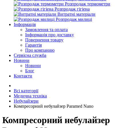
Розпродаж термометри
Розпродаж гігіена
Витратні матеріали
Розпродаж милиці
Інформація
Замовлення та оплата
Інформація про доставку
Повернення товару
Гарантія
Про компанию
Сервісна служба
Новини
Новини
Блог
Контакти
Всі категорії
Медична техніка
Небулайзери
Компресорний небулайзер Paramed Nano
Компресорний небулайзер