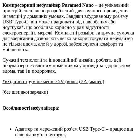
Компресорний небулайзер Paramed Nano
– це унікальний
пристрій спеціально розроблений для зручного проведення
інгаляцій у домашніх умовах. Завдяки вбудованому роз'єму
USB Type-C, він може працювати від павербанку або
ноутбука*, що особливо корисно у разі відсутності
електроенергії в мережі. Компактні розміри та зручна сумочка
для зберігання дозволяють легко використовувати небулайзер
не тільки вдома, але й у дорозі, забезпечуючи комфорт та
мобільність.
Сучасні технології та інноваційний дизайн, роблять цей
небулайзер незамінним помічником у догляді за здоров'ям як
вдома, так і в подорожах.
*вхідний струм не менше 5V (вольт) 2А (ампер)
(без швидкої зарядки)
Особливості небулайзера:
Адаптер та мережевий роз’єм USB Type-C – працює від
павербанку та ноутбука;