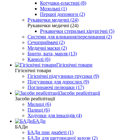
Котушки-пластирі (8)
Мозольні (1)
Першої допомоги (2)
Рукавички медичні (24)
Рукавички медичні (24)
Рукавички стерильні хірургічні (5)
Системи для вливання/переливання (2)
Сечоприймачі (2)
Медичні маски (2)
Бинти, вата, марля (13)
Канюлі (6)
Гігієнічні товари
Гігієнічні товари
Гігієнічні підгузники-трусики (9)
Підгузники для дорослих (9)
Поглинаючі пелюшки (17)
Засоби реабілітації
Засоби реабілітації
Милиці (6)
Палиці (6)
Ходунки для інвалідів (4)
БАДи
БАДи
БАДи при диабеті (1)
БАДи для щитовидної залози (2)