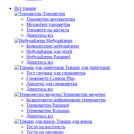
Всі товари
Тонометри
Тонометри автоматичні
Механічні тонометри
Тонометр на зап'ястя
Дивитись всі
Небулайзери
Компресорні небулайзери
Небулайзери для дітей
Небулайзери Paramed
Дивитись всі
Товари для діабетиків
Тест смужки для глюкометра
Глюкометр Contour Plus
Ланцети для глюкометра
Дивитись всі
Термометри медичні
Безконтактні інфрачервоні термометри
Термометри Paramed
Термометри Rossmax
Дивитись всі
Товари для жінок
Тести на вагітність
Тести на овуляцію