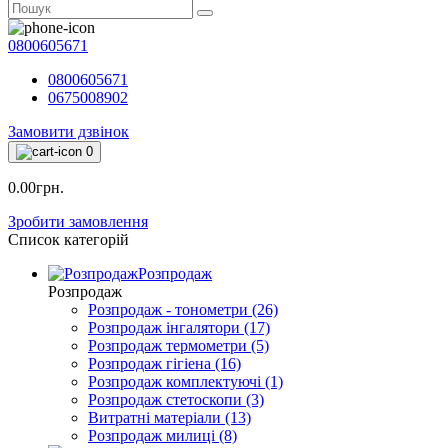
0800605671
0800605671
0675008902
Замовити дзвінок
0
0.00грн.
Зробити замовлення
Список категорій
Розпродаж
Розпродаж
Розпродаж - тонометри (26)
Розпродаж інгалятори (17)
Розпродаж термометри (5)
Розпродаж гігіена (16)
Розпродаж комплектуючі (1)
Розпродаж стетоскопи (3)
Витратні матеріали (13)
Розпродаж милиці (8)