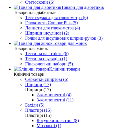
Стетоскопи (6)
Товари для діабетиків
Товари для діабетиків
Тест смужки для глюкометра (6)
Глюкометр Contour Plus (5)
Ланцети для глюкометра (4)
Шприци інсулінові (2)
Голки для інсулінових шприц-ручок (3)
Товари для жінок
Товари для жінок
Тести на вагітність (6)
Тести на овуляцію (1)
Гінекологічні набори (5)
Клінічні товари
Клінічні товари
Серветки спиртові (6)
Шприци (17)
Шприци (17)
2-компонентні (4)
3-компонентні (11)
Бахіли (5)
Пластирі (15)
Пластирі (15)
Котушки-пластирі (8)
Мозольні (1)