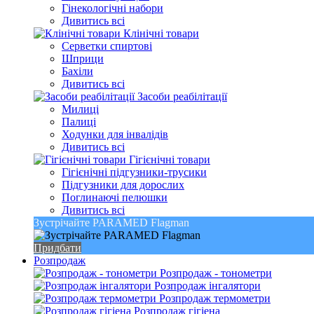
Гінекологічні набори
Дивитись всі
Клінічні товари
Серветки спиртові
Шприци
Бахіли
Дивитись всі
Засоби реабілітації
Милиці
Палиці
Ходунки для інвалідів
Дивитись всі
Гігієнічні товари
Гігієнічні підгузники-трусики
Підгузники для дорослих
Поглинаючі пелюшки
Дивитись всі
Зустрічайте PARAMED Flagman
Придбати
Розпродаж
Розпродаж - тонометри
Розпродаж інгалятори
Розпродаж термометри
Розпродаж гігіена