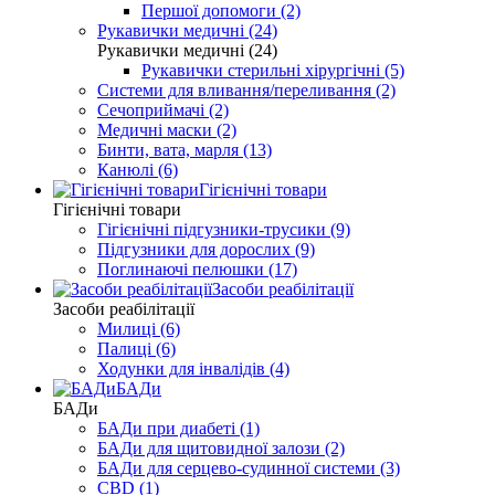
Першої допомоги (2)
Рукавички медичні (24)
Рукавички медичні (24)
Рукавички стерильні хірургічні (5)
Системи для вливання/переливання (2)
Сечоприймачі (2)
Медичні маски (2)
Бинти, вата, марля (13)
Канюлі (6)
Гігієнічні товари
Гігієнічні товари
Гігієнічні підгузники-трусики (9)
Підгузники для дорослих (9)
Поглинаючі пелюшки (17)
Засоби реабілітації
Засоби реабілітації
Милиці (6)
Палиці (6)
Ходунки для інвалідів (4)
БАДи
БАДи
БАДи при диабеті (1)
БАДи для щитовидної залози (2)
БАДи для серцево-судинної системи (3)
CBD (1)