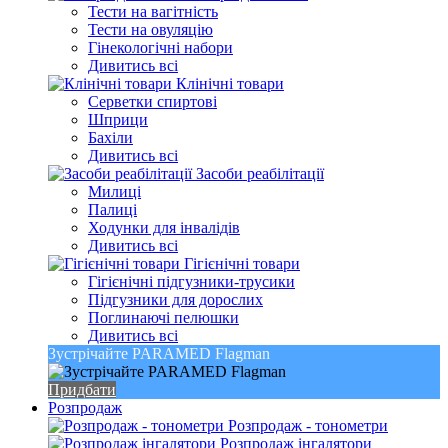
Тести на вагітність
Тести на овуляцію
Гінекологічні набори
Дивитись всі
Клінічні товари
Серветки спиртові
Шприци
Бахіли
Дивитись всі
Засоби реабілітації
Милиці
Палиці
Ходунки для інвалідів
Дивитись всі
Гігієнічні товари
Гігієнічні підгузники-трусики
Підгузники для дорослих
Поглинаючі пелюшки
Дивитись всі
Зустрічайте PARAMED Flagman
Придбати
Розпродаж
Розпродаж - тонометри
Розпродаж інгалятори