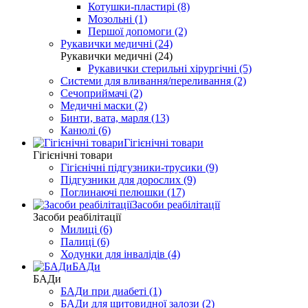
Котушки-пластирі (8)
Мозольні (1)
Першої допомоги (2)
Рукавички медичні (24)
Рукавички медичні (24)
Рукавички стерильні хірургічні (5)
Системи для вливання/переливання (2)
Сечоприймачі (2)
Медичні маски (2)
Бинти, вата, марля (13)
Канюлі (6)
Гігієнічні товари
Гігієнічні товари
Гігієнічні підгузники-трусики (9)
Підгузники для дорослих (9)
Поглинаючі пелюшки (17)
Засоби реабілітації
Засоби реабілітації
Милиці (6)
Палиці (6)
Ходунки для інвалідів (4)
БАДи
БАДи
БАДи при диабеті (1)
БАДи для щитовидної залози (2)