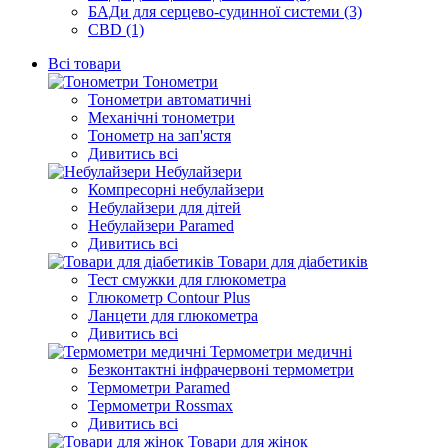
БАДи для серцево-судинної системи (3)
CBD (1)
Всі товари
Тонометри
Тонометри автоматичні
Механічні тонометри
Тонометр на зап'ястя
Дивитись всі
Небулайзери
Компресорні небулайзери
Небулайзери для дітей
Небулайзери Paramed
Дивитись всі
Товари для діабетиків
Тест смужки для глюкометра
Глюкометр Contour Plus
Ланцети для глюкометра
Дивитись всі
Термометри медичні
Безконтактні інфрачервоні термометри
Термометри Paramed
Термометри Rossmax
Дивитись всі
Товари для жінок