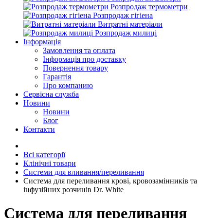
Розпродаж термометри
Розпродаж гігіена
Витратні матеріали
Розпродаж милиці
Інформація
Замовлення та оплата
Інформація про доставку
Повернення товару
Гарантія
Про компанию
Сервісна служба
Новини
Новини
Блог
Контакти
Всі категорії
Клінічні товари
Системи для вливання/переливання
Система для переливання крові, кровозамінників та
інфузійних розчинів Dr. White
Система для переливання