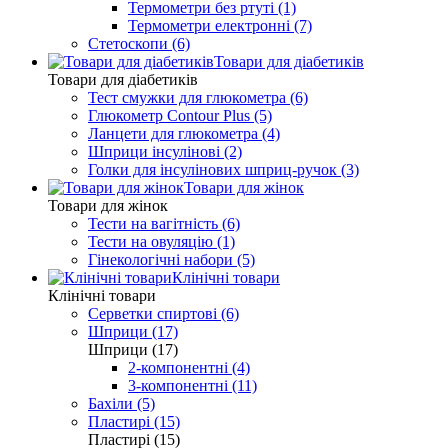
Термометри без ртуті (1)
Термометри електронні (7)
Стетоскопи (6)
Товари для діабетиків
Товари для діабетиків
Тест смужки для глюкометра (6)
Глюкометр Contour Plus (5)
Ланцети для глюкометра (4)
Шприци інсулінові (2)
Голки для інсулінових шприц-ручок (3)
Товари для жінок
Товари для жінок
Тести на вагітність (6)
Тести на овуляцію (1)
Гінекологічні набори (5)
Клінічні товари
Клінічні товари
Серветки спиртові (6)
Шприци (17)
Шприци (17)
2-компонентні (4)
3-компонентні (11)
Бахіли (5)
Пластирі (15)
Пластирі (15)