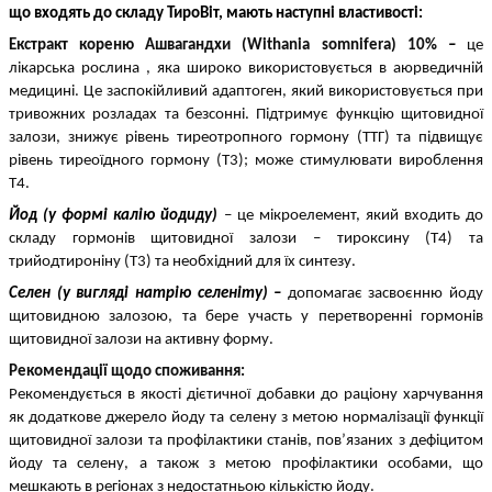
що входять до складу ТироВіт, мають наступні властивості:
Екстракт кореню Ашвагандхи (Withania somnifera) 10%
– 
це 
лікарська рослина , яка широко використовується в аюрведичній 
медицині. Це заспокійливий адаптоген, який використовується при 
тривожних розладах та безсонні. Підтримує функцію щитовидної 
залози, знижує рівень тиреотропного гормону (ТТГ) та підвищує 
рівень тиреоїдного гормону (Т3); може стимулювати вироблення 
Т4.
Йод (у формі калію йодиду) 
– це мікроелемент, який входить до 
складу гормонів щитовидної залози – тироксину (Т4) та 
трийодтироніну (Т3) та необхідний для їх синтезу.
Селен (у вигляді натрію селеніту) – 
допомагає засвоєнню йоду 
щитовидною залозою, та бере участь у перетворенні гормонів 
щитовидної залози на активну форму.
Рекомендації щодо споживання:
Рекомендується в якості дієтичної добавки до раціону харчування 
як додаткове джерело йоду та селену з метою нормалізації функції 
щитовидної залози та профілактики станів, пов’язаних з дефіцитом 
йоду та селену, а також з метою профілактики особами, що 
мешкають в регіонах з недостатньою кількістю йоду.