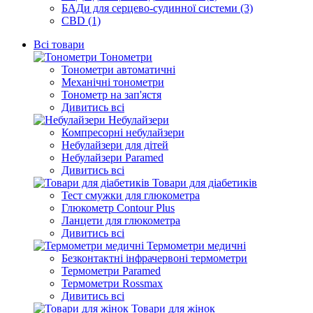
БАДи для серцево-судинної системи (3)
CBD (1)
Всі товари
Тонометри
Тонометри автоматичні
Механічні тонометри
Тонометр на зап'ястя
Дивитись всі
Небулайзери
Компресорні небулайзери
Небулайзери для дітей
Небулайзери Paramed
Дивитись всі
Товари для діабетиків
Тест смужки для глюкометра
Глюкометр Contour Plus
Ланцети для глюкометра
Дивитись всі
Термометри медичні
Безконтактні інфрачервоні термометри
Термометри Paramed
Термометри Rossmax
Дивитись всі
Товари для жінок