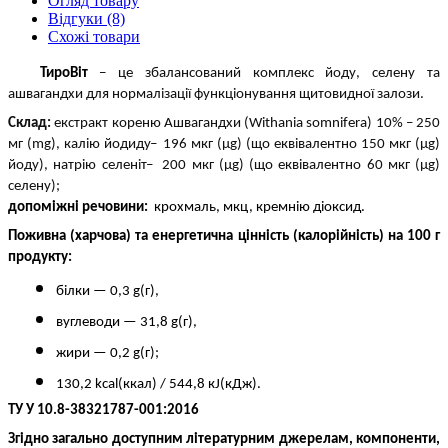
Огляд товару
Відгуки (8)
Схожі товари
ТироВіт
 − це збалансований комплекс йоду, селену та 
ашвагандхи для нормалізації функціонування щитовидної залози.
Склад: 
екстракт кореню Ашвагандхи (Withania somnifera) 10% – 250 
мг (mg), калiю йодиду ̶  196 мкг (μg) (що еквівалентно 150 мкг (μg) 
йоду), натрію селеніт ̶  200 мкг (μg) (що еквівалентно 60 мкг (μg) 
селену); 
допоміжні речовини:
  крохмаль, мкц, кремнію діоксид.
Поживна (харчова) та енергетична цінність (калорійність) на 100 г 
продукту:
білки — 0,3 g(г),
вуглеводи — 31,8 g(г),
жири — 0,2 g(г);
130,2 kcal(ккал) / 544,8 кJ(кДж).
ТУ У 10.8-38321787-001:2016 
Згідно загально доступним літературним джерелам, компоненти, 