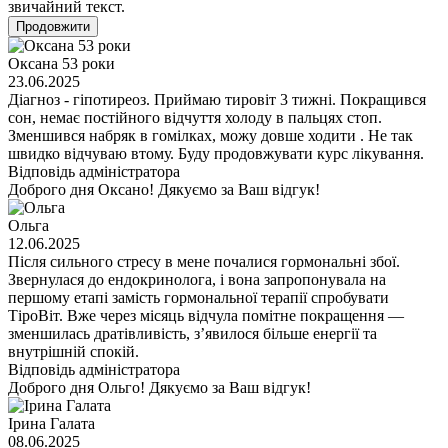
звичайний текст.
Продовжити
Оксана 53 роки
23.06.2025
Діагноз - гіпотиреоз. Приймаю тировіт 3 тижні. Покращився
сон, немає постійного відчуття холоду в пальцях стоп.
Зменшився набряк в гомілках, можу довше ходити . Не так
швидко відчуваю втому. Буду продовжувати курс лікування.
Відповідь адміністратора
Доброго дня Оксано! Дякуємо за Ваш відгук!
Ольга
12.06.2025
Після сильного стресу в мене почалися гормональні збої.
Звернулася до ендокринолога, і вона запропонувала на
першому етапі замість гормональної терапії спробувати
ТіроВіт. Вже через місяць відчула помітне покращення —
зменшилась дратівливість, з’явилося більше енергії та
внутрішній спокій.
Відповідь адміністратора
Доброго дня Ольго! Дякуємо за Ваш відгук!
Ірина Галата
08.06.2025