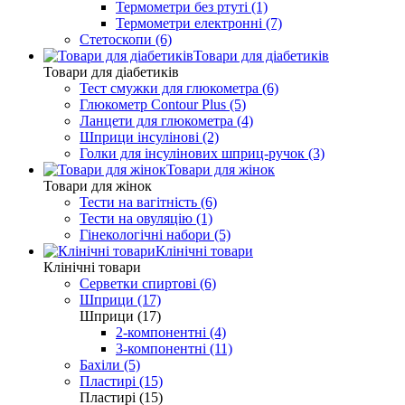
Термометри без ртуті (1)
Термометри електронні (7)
Стетоскопи (6)
Товари для діабетиків
Товари для діабетиків
Тест смужки для глюкометра (6)
Глюкометр Contour Plus (5)
Ланцети для глюкометра (4)
Шприци інсулінові (2)
Голки для інсулінових шприц-ручок (3)
Товари для жінок
Товари для жінок
Тести на вагітність (6)
Тести на овуляцію (1)
Гінекологічні набори (5)
Клінічні товари
Клінічні товари
Серветки спиртові (6)
Шприци (17)
Шприци (17)
2-компонентні (4)
3-компонентні (11)
Бахіли (5)
Пластирі (15)
Пластирі (15)