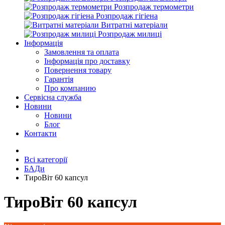
Розпродаж термометри
Розпродаж гігіена
Витратні матеріали
Розпродаж милиці
Інформація
Замовлення та оплата
Інформація про доставку
Повернення товару
Гарантія
Про компанию
Сервісна служба
Новини
Новини
Блог
Контакти
Всі категорії
БАДи
ТироВіт 60 капсул
ТироВіт 60 капсул