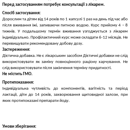
Перед застосуванням потребує консультації з лікарем.
Спосіб застосування:
Дорослим та дітям від 14 років по 1 капсулі 1 раз на день під час або 
після вживання їжі, запиваючи питною водою. Курс прийому 4 – 8 
тижнів. У подальшому термін вживання узгоджується з лікарем 
індивідуально. Профілактичний курс може складати 6-12 місяців. Не 
перевищувати рекомендовану добову дозу.
Застереження:
Дієтична добавка. Не є лікарським засобом Дієтичні добавки не слід 
використовувати як заміну повноцінного раціону харчування. Не 
слід використовувати після закінчення терміну придатності.
Не містить ГМО.
Протипоказання:
Індивідуальна чутливість до компонентів, вагітність та період 
лактації, діти до 14 років, захворювання щитовидної залози, при 
яких протипоказані препарати йоду.
Умови зберігання: