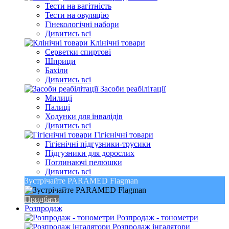
Тести на вагітність
Тести на овуляцію
Гінекологічні набори
Дивитись всі
Клінічні товари
Серветки спиртові
Шприци
Бахіли
Дивитись всі
Засоби реабілітації
Милиці
Палиці
Ходунки для інвалідів
Дивитись всі
Гігієнічні товари
Гігієнічні підгузники-трусики
Підгузники для дорослих
Поглинаючі пелюшки
Дивитись всі
Зустрічайте PARAMED Flagman
Придбати
Розпродаж
Розпродаж - тонометри
Розпродаж інгалятори