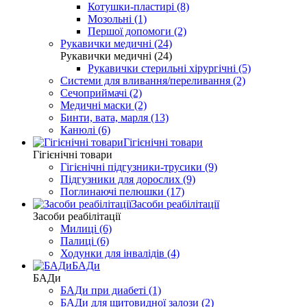
Котушки-пластирі (8)
Мозольні (1)
Першої допомоги (2)
Рукавички медичні (24)
Рукавички медичні (24)
Рукавички стерильні хірургічні (5)
Системи для вливання/переливання (2)
Сечоприймачі (2)
Медичні маски (2)
Бинти, вата, марля (13)
Канюлі (6)
Гігієнічні товари
Гігієнічні товари
Гігієнічні підгузники-трусики (9)
Підгузники для дорослих (9)
Поглинаючі пелюшки (17)
Засоби реабілітації
Засоби реабілітації
Милиці (6)
Палиці (6)
Ходунки для інвалідів (4)
БАДи
БАДи
БАДи при диабеті (1)
БАДи для щитовидної залози (2)