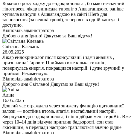
Кожного року ходжу до ендокринолога , бо маю незначний
гіпотиреоз, лікар виписала тировіт з Ашвагандхою, раніше
купляла капсули з Ашвагандхою на сайті iHerb для
заспокоєння (за великі гроші), тепер все в одній капсулі і
доступно.
Відповідь адміністратора
Доброго дня Ірино! Дякуємо за Ваш відгук!
Світлана Клевань
26.05.2025
Лікар ендокринолог після консультації і здачі аналізів ,
призначина Тировіт. Приймаю вже кілька тижнів ,
повернулась енергія, покращився настрій, і дуже зручний у
прийомі. Рекомендую.
Відповідь адміністратора
Доброго дня Світлано! Дякуємо за Ваш відгук!
Аліна
16.05.2025
Довгий час страждала через знижену функцію щитовидної
залози — постійна втома, апатія, нестабільний настрій.
Звернулася до ендокринолога, і він підібрав мені тироВіт. Вже
через 10–14 днів відчула приплив бадьорості, сон став
якіснішим, а перепади настрою трапляються значно рідше.
Відповідь адміністратора