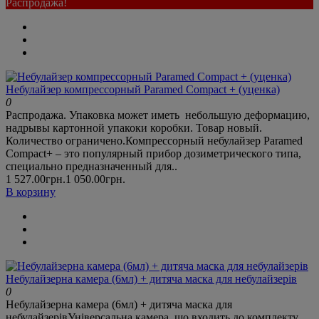
Распродажа!
Небулайзер компрессорный Paramed Compact + (уценка)
0
Распродажа. Упаковка может иметь небольшую деформацию,
надрывы картонной упакоки коробки. Товар новый.
Количество ограничено.Компрессорный небулайзер Paramed
Compact+ – это популярный прибор дозиметрического типа,
специально предназначенный для..
1 527.00грн.
1 050.00грн.
В корзину
Небулайзерна камера (6мл) + дитяча маска для небулайзерів
0
Небулайзерна камера (6мл) + дитяча маска для
небулайзерівУніверсальна камера, що входить до комплекту