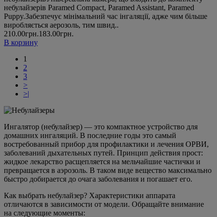
небулайзерів Paramed Compact, Paramed Assistant, Paramed
Puppy.Забезпечує мінімальний час інгаляції, адже чим більше
виробляється аерозоль, тим швид..
210.00грн.
183.00грн.
В корзину
1
2
3
>
>|
Ингалятор (небулайзер) — это компактное устройство для
домашних ингаляций. В последние годы это самый
востребованный прибор для профилактики и лечения ОРВИ,
заболеваний дыхательных путей. Принцип действия прост:
жидкое лекарство расщепляется на мельчайшие частички и
превращается в аэрозоль. В таком виде вещество максимально
быстро добирается до очага заболевания и погашает его.
Как выбрать небулайзер? Характеристики аппарата
отличаются в зависимости от модели. Обращайте внимание
на следующие моменты: