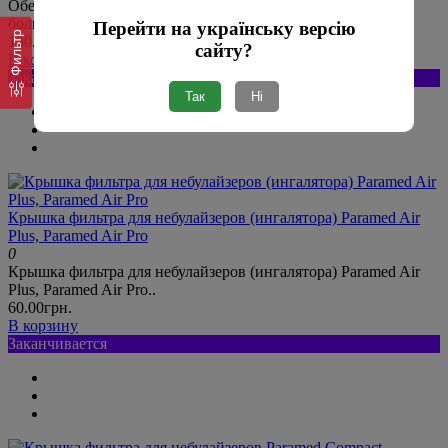
Обеспечивает минимальное время ингаляции, ведь чем
больше производится аэрозол..
Перейти на українську версію
Фильтр
130.00грн.
123.00грн.
сайту?
В корзину
Заканчивается
Так
Ні
Крышка фильтра для небулайзеров (ингалятора) Paramed Air
Plus, Paramed Air Pro
0
Крышка фильтра для небулайзеров (ингалятора) Paramed Air
Plus, Paramed Air Pro..
60.00грн.
В корзину
Заканчивается