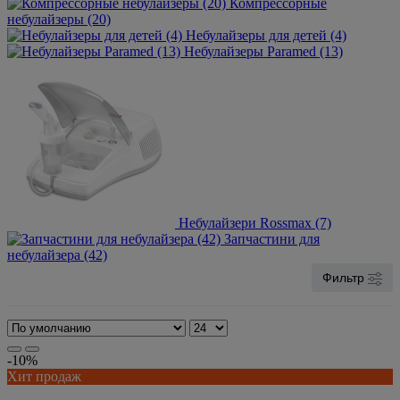
Компрессорные
небулайзеры (20)
Небулайзеры для детей (4)
Небулайзеры Paramed (13)
Небулайзери Rossmax (7)
Запчастини для
небулайзера (42)
Фильтр
-10%
Хит продаж