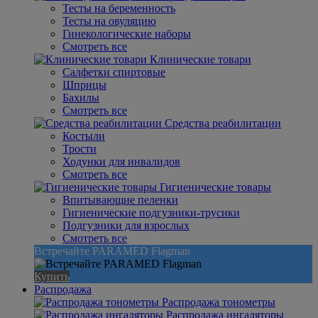
Тесты на беременность
Тесты на овуляцию
Гинекологические наборы
Смотреть все
Клинические товари
Салфетки спиртовые
Шприцы
Бахилы
Смотреть все
Средства реабилитации
Костыли
Трости
Ходунки для инвалидов
Смотреть все
Гигиенические товары
Впитывающие пеленки
Гигиенические подгузники-трусики
Подгузники для взрослых
Смотреть все
Встречайте PARAMED Flagman
Купить
Распродажа
Распродажа тонометры
Распродажа ингаляторы