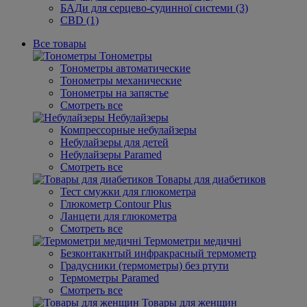
БАДи для серцево-судинної системи (3)
CBD (1)
Все товары
Тонометры
Тонометры автоматические
Тонометры механические
Тонометры на запястье
Смотреть все
Небулайзеры
Компрессорные небулайзеры
Небулайзеры для детей
Небулайзеры Paramed
Смотреть все
Товары для диабетиков
Тест смужки для глюкометра
Глюкометр Contour Plus
Ланцети для глюкометра
Смотреть все
Термометри медичні
Безконтакнтый инфракрасный термометр
Градусники (термометры) без ртути
Термометры Paramed
Смотреть все
Товары для женщин