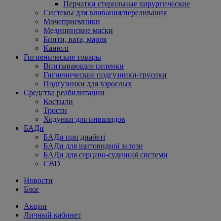
Перчатки стерильные хирургические
Системы для вливания/переливания
Мочеприемники
Медицинские маски
Бинти, вата, марля
Канюлі
Гигиенические товары
Впитывающие пеленки
Гигиенические подгузники-трусики
Подгузники для взрослых
Средства реабилитации
Костыли
Трости
Ходунки для инвалидов
БАДи
БАДи при диабеті
БАДи для щитовидної залози
БАДи для серцево-судинної системи
CBD
Новости
Блог
Акции
Личный кабинет