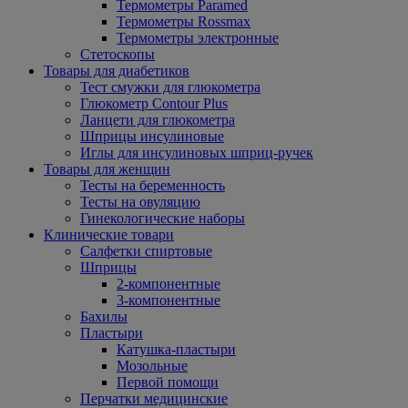
Термометры Paramed
Термометры Rossmax
Термометры электронные
Стетоскопы
Товары для диабетиков
Тест смужки для глюкометра
Глюкометр Contour Plus
Ланцети для глюкометра
Шприцы инсулиновые
Иглы для инсулиновых шприц-ручек
Товары для женщин
Тесты на беременность
Тесты на овуляцию
Гинекологические наборы
Клинические товари
Салфетки спиртовые
Шприцы
2-компонентные
3-компонентные
Бахилы
Пластыри
Катушка-пластыри
Мозольные
Первой помощи
Перчатки медицинские