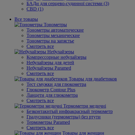
БАДи для серцево-судинної системи (3)
CBD (1)
Все товары
Тонометры
Тонометры автоматические
Тонометры механические
Тонометры на запястье
Смотреть все
Небулайзеры
Компрессорные небулайзеры
Небулайзеры для детей
Небулайзеры Paramed
Смотреть все
Товары для диабетиков
Тест смужки для глюкометра
Глюкометр Contour Plus
Ланцети для глюкометра
Смотреть все
Термометри медичні
Безконтакнтый инфракрасный термометр
Градусники (термометры) без ртути
Термометры Paramed
Смотреть все
Товары для женщин