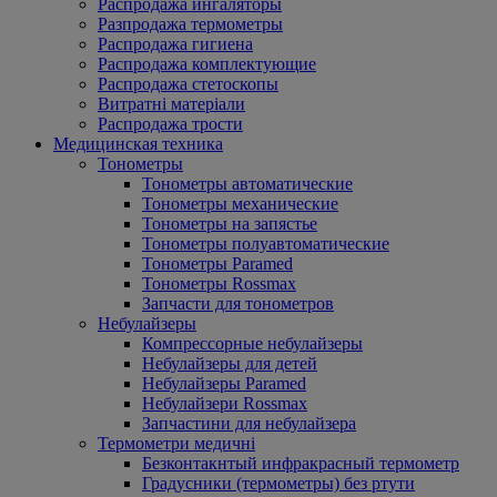
Распродажа ингаляторы
Разпродажа термометры
Распродажа гигиена
Распродажа комплектующие
Распродажа стетоскопы
Витратні матеріали
Распродажа трости
Медицинская техника
Тонометры
Тонометры автоматические
Тонометры механические
Тонометры на запястье
Тонометры полуавтоматические
Тонометры Paramed
Тонометры Rossmax
Запчасти для тонометров
Небулайзеры
Компрессорные небулайзеры
Небулайзеры для детей
Небулайзеры Paramed
Небулайзери Rossmax
Запчастини для небулайзера
Термометри медичні
Безконтакнтый инфракрасный термометр
Градусники (термометры) без ртути