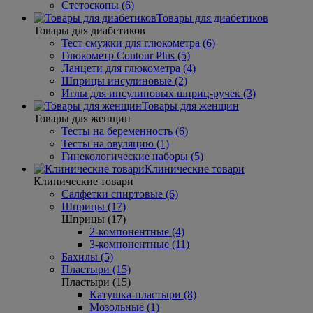
Стетоскопы (6)
Товары для диабетиков
Товары для диабетиков
Тест смужки для глюкометра (6)
Глюкометр Contour Plus (5)
Ланцети для глюкометра (4)
Шприцы инсулиновые (2)
Иглы для инсулиновых шприц-ручек (3)
Товары для женщин
Товары для женщин
Тесты на беременность (6)
Тесты на овуляцию (1)
Гинекологические наборы (5)
Клинические товари
Клинические товари
Салфетки спиртовые (6)
Шприцы (17)
Шприцы (17)
2-компонентные (4)
3-компонентные (11)
Бахилы (5)
Пластыри (15)
Пластыри (15)
Катушка-пластыри (8)
Мозольные (1)