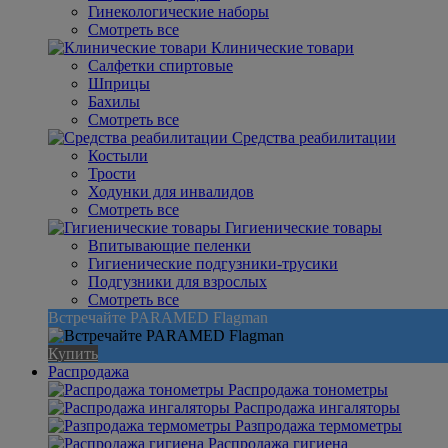
Гинекологические наборы
Смотреть все
Клинические товари
Салфетки спиртовые
Шприцы
Бахилы
Смотреть все
Средства реабилитации
Костыли
Трости
Ходунки для инвалидов
Смотреть все
Гигиенические товары
Впитывающие пеленки
Гигиенические подгузники-трусики
Подгузники для взрослых
Смотреть все
Встречайте PARAMED Flagman
Купить
Распродажа
Распродажа тонометры
Распродажа ингаляторы
Разпродажа термометры
Распродажа гигиена