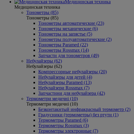
Медицинская техника
Медицинская техника
Тонометры (85)
Тонометры (85)
Тонометры автоматические (23)
Тонометры механические (6)
Тонометры на запястье (5)
Тонометры полуавтоматические (2)
Тонометры Paramed (22)
Тонометры Rossmax (14)
Запчасти для тонометров (49)
Небулайзеры (62)
Небулайзеры (62)
Компрессорные небулайзеры (20)
Небулайзеры для детей (4)
Небулайзеры Paramed (13)
Небулайзери Rossmax (7)
Запчастини для небулайзера (42)
Термометри медичні (10)
Термометри медичні (10)
Безконтакнтый инфракрасный термометр (2)
Градусники (термометры) без ртути (1)
Термометры Paramed (6)
Термометры Rossmax (3)
Термометры электронные (7)