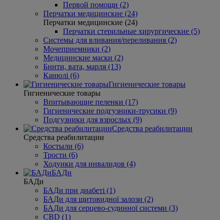
Первой помощи (2)
Перчатки медицинские (24)
Перчатки медицинские (24)
Перчатки стерильные хирургические (5)
Системы для вливания/переливания (2)
Мочеприемники (2)
Медицинские маски (2)
Бинти, вата, марля (13)
Канюлі (6)
Гигиенические товары
Гигиенические товары
Впитывающие пеленки (17)
Гигиенические подгузники-трусики (9)
Подгузники для взрослых (9)
Средства реабилитации
Средства реабилитации
Костыли (6)
Трости (6)
Ходунки для инвалидов (4)
БАДи
БАДи
БАДи при диабеті (1)
БАДи для щитовидної залози (2)
БАДи для серцево-судинної системи (3)
CBD (1)