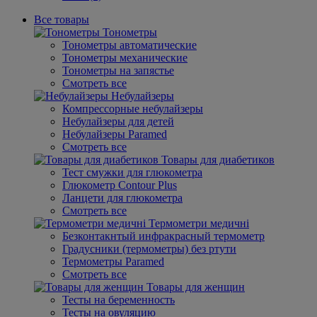
Все товары
Тонометры
Тонометры автоматические
Тонометры механические
Тонометры на запястье
Смотреть все
Небулайзеры
Компрессорные небулайзеры
Небулайзеры для детей
Небулайзеры Paramed
Смотреть все
Товары для диабетиков
Тест смужки для глюкометра
Глюкометр Contour Plus
Ланцети для глюкометра
Смотреть все
Термометри медичні
Безконтакнтый инфракрасный термометр
Градусники (термометры) без ртути
Термометры Paramed
Смотреть все
Товары для женщин
Тесты на беременность
Тесты на овуляцию