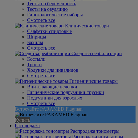
Тесты на беременность
Тесты на овуляцию
Гинекологические наборы
Смотреть все
Клинические товари
Салфетки спиртовые
Шприцы
Бахилы
Смотреть все
Средства реабилитации
Костыли
Трости
Ходунки для инвалидов
Смотреть все
Гигиенические товары
Впитывающие пеленки
Гигиенические подгузники-трусики
Подгузники для взрослых
Смотреть все
Встречайте PARAMED Flagman
Купить
Распродажа
Распродажа тонометры
Распродажа ингаляторы