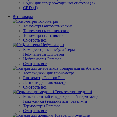
БАДи для серцево-судинної системи (3)
CBD (1)
Все товары
Тонометры
Тонометры автоматические
Тонометры механические
Тонометры на запястье
Смотреть все
Небулайзеры
Компрессорные небулайзеры
Небулайзеры для детей
Небулайзеры Paramed
Смотреть все
Товары для диабетиков
Тест смужки для глюкометра
Глюкометр Contour Plus
Ланцети для глюкометра
Смотреть все
Термометри медичні
Безконтакнтый инфракрасный термометр
Градусники (термометры) без ртути
Термометры Paramed
Смотреть все
Товары для женщин