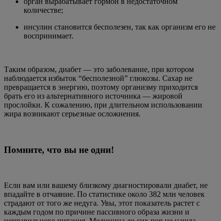
орган вырабатывает гормон в недостаточном
количестве;
инсулин становится бесполезен, так как организм его не
воспринимает.
Таким образом, диабет — это заболевание, при котором
наблюдается избыток “бесполезной” глюкозы. Сахар не
превращается в энергию, поэтому организму приходится
брать его из альтернативного источника — жировой
прослойки. К сожалению, при длительном использовании
жира возникают серьезные осложнения.
Помните, что вы не одни!
Если вам или вашему близкому диагностировали диабет, не
впадайте в отчаяние. По статистике около 382 млн человек
страдают от того же недуга. Увы, этот показатель растет с
каждым годом по причине пассивного образа жизни и
неправильного питания. Медицина до сих пор не нашла