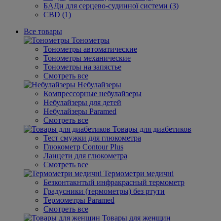
БАДи для серцево-судинної системи (3)
CBD (1)
Все товары
Тонометры
Тонометры автоматические
Тонометры механические
Тонометры на запястье
Смотреть все
Небулайзеры
Компрессорные небулайзеры
Небулайзеры для детей
Небулайзеры Paramed
Смотреть все
Товары для диабетиков
Тест смужки для глюкометра
Глюкометр Contour Plus
Ланцети для глюкометра
Смотреть все
Термометри медичні
Безконтакнтый инфракрасный термометр
Градусники (термометры) без ртути
Термометры Paramed
Смотреть все
Товары для женщин