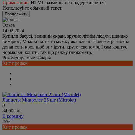
Примечание:
HTML разметка не поддерживается!
Используйте обычный текст.
Продолжить
Ольга
14.02.2024
Купилп бабусі, великий екран, зручно літнім людям. швидко
вимірює, Можна на тест смужку яка вже в глюкометрі можна
донанести кров щоб виміряти, круто, економія. І сам коштує
нормальні кошти, так що раджу глюкометр.
Рекомендуемые товары
Хит продаж
Ланцеты Микролет 25 шт (Microlet)
0
84.00грн.
В корзину
-5%
Хит продаж