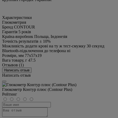
Характеристики
Глюкометрия
Бренд
CONTOUR
Гарантія
5 років
Країна-виробник
Польща, Індонезія
Точність результатів
± 10%
Можливість додати крові на ту ж тест-смужку
30 секунд
Bluetooth-підключення до телефона
ні
Розміри, мм
77х57х19
Вага товару, г
47.5
Отзывов (1)
Написать отзыв
Написать отзыв
Глюкометр Контур плюс (Contour Plus)
Рейтинг