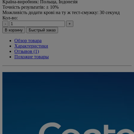
Країна-виробник:
Польща, Індонезія
Точність результатів:
± 10%
Можливість додати крові на ту ж тест-смужку:
30 секунд
Кол-во:
-
+
В корзину
Быстрый заказ
Обзор товара
Характеристики
Отзывов (1)
Похожие товары