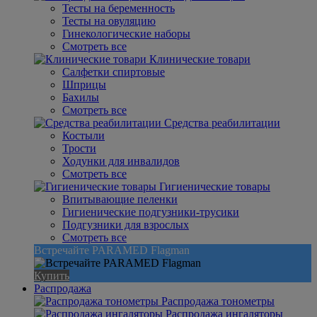
Тесты на беременность
Тесты на овуляцию
Гинекологические наборы
Смотреть все
Клинические товари
Салфетки спиртовые
Шприцы
Бахилы
Смотреть все
Средства реабилитации
Костыли
Трости
Ходунки для инвалидов
Смотреть все
Гигиенические товары
Впитывающие пеленки
Гигиенические подгузники-трусики
Подгузники для взрослых
Смотреть все
Встречайте PARAMED Flagman
Купить
Распродажа
Распродажа тонометры
Распродажа ингаляторы