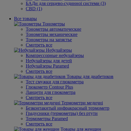
БАДи для серцево-судинної системи (3)
CBD (1)
Все товары
Тонометры
Тонометры автоматические
Тонометры механические
Тонометры на запястье
Смотреть все
Небулайзеры
Компрессорные небулайзеры
Небулайзеры для детей
Небулайзеры Paramed
Смотреть все
Товары для диабетиков
Тест смужки для глюкометра
Глюкометр Contour Plus
Ланцети для глюкометра
Смотреть все
Термометри медичні
Безконтакнтый инфракрасный термометр
Градусники (термометры) без ртути
Термометры Paramed
Смотреть все
Товары для женщин