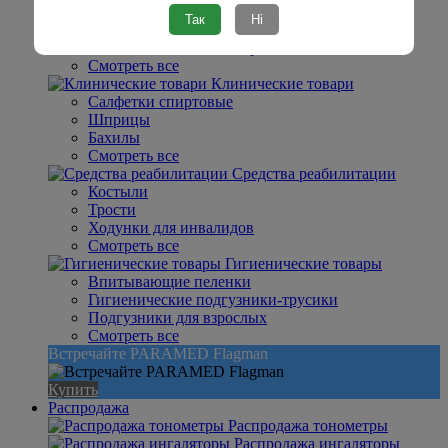
Тесты на беременность
Так
Ні
Тесты на овуляцию
Гинекологические наборы
Смотреть все
Клинические товари
Салфетки спиртовые
Шприцы
Бахилы
Смотреть все
Средства реабилитации
Костыли
Трости
Ходунки для инвалидов
Смотреть все
Гигиенические товары
Впитывающие пеленки
Гигиенические подгузники-трусики
Подгузники для взрослых
Смотреть все
Встречайте PARAMED Flagman
Купить
Распродажа
Распродажа тонометры
Распродажа ингаляторы