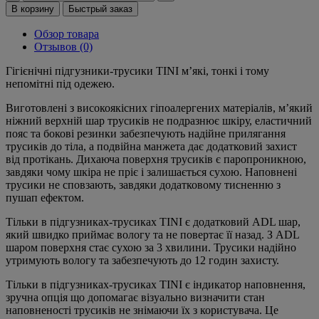
В корзину
Быстрый заказ
Обзор товара
Отзывов (0)
Гігієнічні підгузники-трусики TINI м’які, тонкі і тому
непомітні під одежею.
Виготовлені з високоякісних гіпоалергених матеріалів, м’який
ніжний верхній шар трусиків не подразнює шкіру, еластичний
пояс та бокові резинки забезпечують надійне прилягання
трусиків до тіла, а подвійна манжета дає додатковий захист
від протікань. Дихаюча поверхня трусиків є паропроникною,
завдяки чому шкіра не пріє і залишається сухою. Наповнені
трусики не сповзають, завдяки додатковому тисненню з
пушап ефектом.
Тільки в підгузниках-трусиках TINI є додатковий ADL шар,
який швидко приймає вологу та не повертає її назад. З ADL
шаром поверхня стає сухою за 3 хвилини. Трусики надійно
утримують вологу та забезпечують до 12 годин захисту.
Тільки в підгузниках-трусиках TINI є індикатор наповнення,
зручна опція що допомагає візуально визначити стан
наповненості трусиків не знімаючи їх з користувача. Це