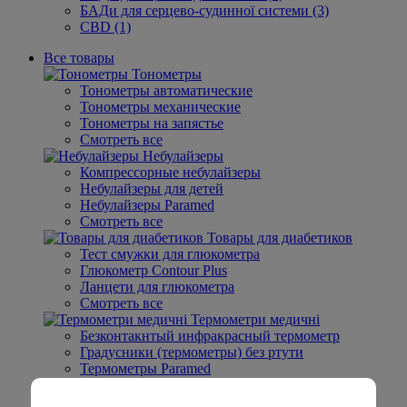
БАДи для серцево-судинної системи (3)
CBD (1)
Все товары
Тонометры
Тонометры автоматические
Тонометры механические
Тонометры на запястье
Смотреть все
Небулайзеры
Компрессорные небулайзеры
Небулайзеры для детей
Небулайзеры Paramed
Смотреть все
Товары для диабетиков
Тест смужки для глюкометра
Глюкометр Contour Plus
Ланцети для глюкометра
Смотреть все
Термометри медичні
Безконтакнтый инфракрасный термометр
Градусники (термометры) без ртути
Термометры Paramed
Смотреть все
Товары для женщин