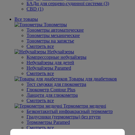
БАДи для серцево-судинної системи (3)
CBD (1)
Все товары
Тонометры
Тонометры автоматические
Тонометры механические
Тонометры на запястье
Смотреть все
Небулайзеры
Компрессорные небулайзеры
Небулайзеры для детей
Небулайзеры Paramed
Смотреть все
Товары для диабетиков
Тест смужки для глюкометра
Глюкометр Contour Plus
Ланцети для глюкометра
Смотреть все
Термометри медичні
Безконтакнтый инфракрасный термометр
Градусники (термометры) без ртути
Термометры Paramed
Смотреть все
Товары для женщин