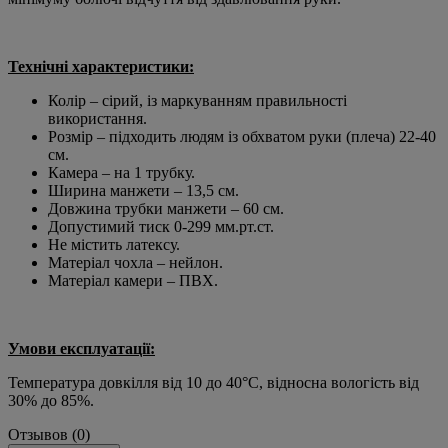
Технічні характеристики:
Колір – сірий, із маркуванням правильності
використання.
Розмір – підходить людям із обхватом руки (плеча) 22-40
см.
Камера – на 1 трубку.
Ширина манжети – 13,5 см.
Довжина трубки манжети – 60 см.
Допустимий тиск 0-299 мм.рт.ст.
Не містить латексу.
Матеріал чохла – нейлон.
Матеріал камери – ПВХ.
Умови експлуатації:
Температура довкілля від 10 до 40°С, відносна вологість від
30% до 85%.
Отзывов (0)