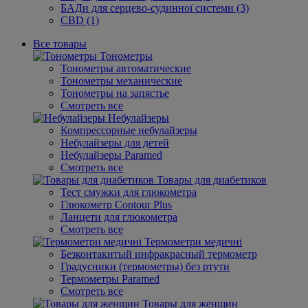
БАДи для серцево-судинної системи (3)
CBD (1)
Все товары
Тонометры
Тонометры автоматические
Тонометры механические
Тонометры на запястье
Смотреть все
Небулайзеры
Компрессорные небулайзеры
Небулайзеры для детей
Небулайзеры Paramed
Смотреть все
Товары для диабетиков
Тест смужки для глюкометра
Глюкометр Contour Plus
Ланцети для глюкометра
Смотреть все
Термометри медичні
Безконтакнтый инфракрасный термометр
Градусники (термометры) без ртути
Термометры Paramed
Смотреть все
Товары для женщин