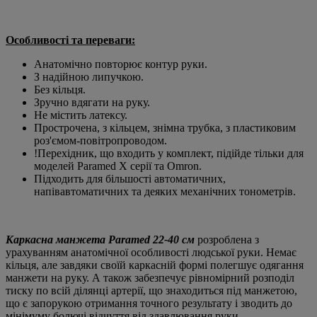
Особливості та переваги:
Анатомічно повторює контур руки.
З надійною липучкою.
Без кільця.
Зручно вдягати на руку.
Не містить латексу.
Прострочена, з кільцем, знімна трубка, з пластиковим
роз'ємом-повітропроводом.
!Перехідник, що входить у комплект, підійде тільки для
моделей Paramed Х серії та Omron.
Підходить для більшості автоматичних,
напівавтоматичних та деяких механічних тонометрів.
Каркасна манжета Paramed 22-40 см
розроблена з
урахуванням анатомічної особливості людської руки. Немає
кільця, але завдяки своїй каркасній формі полегшує одягання
манжети на руку. А також забезпечує рівномірний розподіл
тиску по всій ділянці артерії, що знаходиться під манжетою,
що є запорукою отримання точного результату і зводить до
мінімуму болючі відчуття від здавлювання руки.