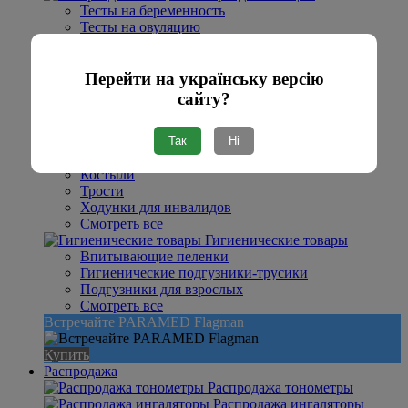
Тесты на беременность
Тесты на овуляцию
Гинекологические наборы
Смотреть все
Клинические товари
Перейти на українську версію
Салфетки спиртовые
сайту?
Шприцы
Бахилы
Так
Ні
Смотреть все
Средства реабилитации
Костыли
Трости
Ходунки для инвалидов
Смотреть все
Гигиенические товары
Впитывающие пеленки
Гигиенические подгузники-трусики
Подгузники для взрослых
Смотреть все
Встречайте PARAMED Flagman
Купить
Распродажа
Распродажа тонометры
Распродажа ингаляторы