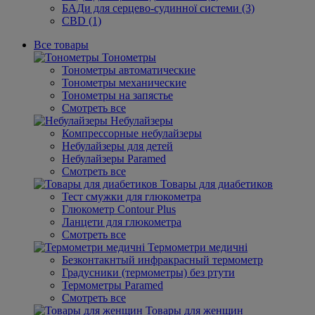
БАДи для серцево-судинної системи (3)
CBD (1)
Все товары
Тонометры
Тонометры автоматические
Тонометры механические
Тонометры на запястье
Смотреть все
Небулайзеры
Компрессорные небулайзеры
Небулайзеры для детей
Небулайзеры Paramed
Смотреть все
Товары для диабетиков
Тест смужки для глюкометра
Глюкометр Contour Plus
Ланцети для глюкометра
Смотреть все
Термометри медичні
Безконтакнтый инфракрасный термометр
Градусники (термометры) без ртути
Термометры Paramed
Смотреть все
Товары для женщин