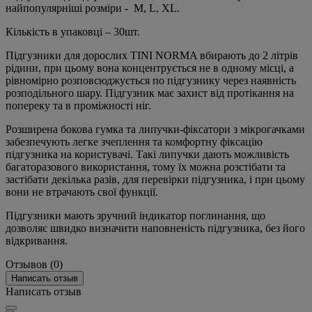
найпопулярніші розміри - M, L, XL.
Кількість в упаковці – 30шт.
Підгузники для дорослих TINI NORMA вбирають до 2 літрів
рідини, при цьому вона концентрується не в одному місці, а
рівномірно розповсюджується по підгузнику через наявність
розподільного шару. Підгузник має захист від протікання на
попереку та в проміжності ніг.
Розширена бокова гумка та липучки-фіксатори з мікрогачками
забезпечують легке зчеплення та комфортну фіксацію
підгузника на користувачі. Такі липучки дають можливість
багаторазового використання, тому їх можна розстібати та
застібати декілька разів, для перевірки підгузника, і при цьому
вони не втрачають свої функції.
Підгузники мають зручний індикатор поглинання, що
дозволяє швидко визначити наповненість підгузника, без його
відкривання.
Отзывов (0)
Написать отзыв
Написать отзыв