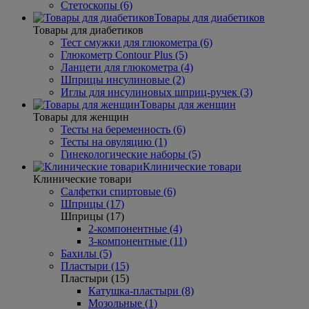
Стетоскопы (6)
Товары для диабетиков
Товары для диабетиков
Тест смужки для глюкометра (6)
Глюкометр Contour Plus (5)
Ланцети для глюкометра (4)
Шприцы инсулиновые (2)
Иглы для инсулиновых шприц-ручек (3)
Товары для женщин
Товары для женщин
Тесты на беременность (6)
Тесты на овуляцию (1)
Гинекологические наборы (5)
Клинические товари
Клинические товари
Салфетки спиртовые (6)
Шприцы (17)
Шприцы (17)
2-компонентные (4)
3-компонентные (11)
Бахилы (5)
Пластыри (15)
Пластыри (15)
Катушка-пластыри (8)
Мозольные (1)