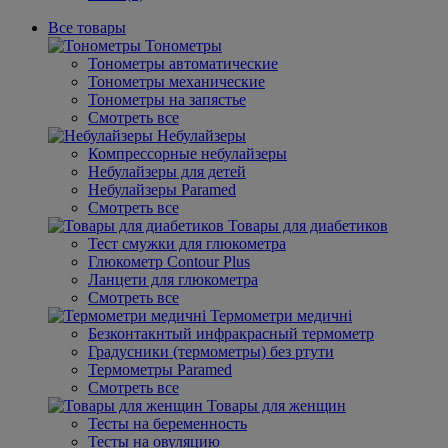
Все товары
Тонометры
Тонометры автоматические
Тонометры механические
Тонометры на запястье
Смотреть все
Небулайзеры
Компрессорные небулайзеры
Небулайзеры для детей
Небулайзеры Paramed
Смотреть все
Товары для диабетиков
Тест смужки для глюкометра
Глюкометр Contour Plus
Ланцети для глюкометра
Смотреть все
Термометри медичні
Безконтакнтый инфракрасный термометр
Градусники (термометры) без ртути
Термометры Paramed
Смотреть все
Товары для женщин
Тесты на беременность
Тесты на овуляцию