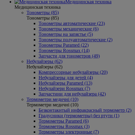
Медицинская техника
Медицинская техника
Тонометры (85)
Тонометры (85)
Тонометры автоматические (23)
Тонометры механические (6)
Тонометры на запястье (5)
Тонометры полуавтоматические (2)
Тонометры Paramed (22)
Тонометры Rossmax (14)
Запчасти для тонометров (49)
Небулайзеры (62)
Небулайзеры (62)
Компрессорные небулайзеры (20)
Небулайзеры для детей (4)
Небулайзеры Paramed (13)
Небулайзери Rossmax (7)
Запчастини для небулайзера (42)
Термометри медичні (10)
Термометри медичні (10)
Безконтакнтый инфракрасный термометр (2)
Градусники (термометры) без ртути (1)
Термометры Paramed (6)
Термометры Rossmax (3)
Термометры электронные (7)