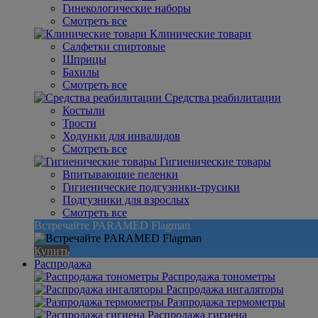
Гинекологические наборы
Смотреть все
Клинические товари
Салфетки спиртовые
Шприцы
Бахилы
Смотреть все
Средства реабилитации
Костыли
Трости
Ходунки для инвалидов
Смотреть все
Гигиенические товары
Впитывающие пеленки
Гигиенические подгузники-трусики
Подгузники для взрослых
Смотреть все
Встречайте PARAMED Flagman
Купить
Распродажа
Распродажа тонометры
Распродажа ингаляторы
Разпродажа термометры
Распродажа гигиена