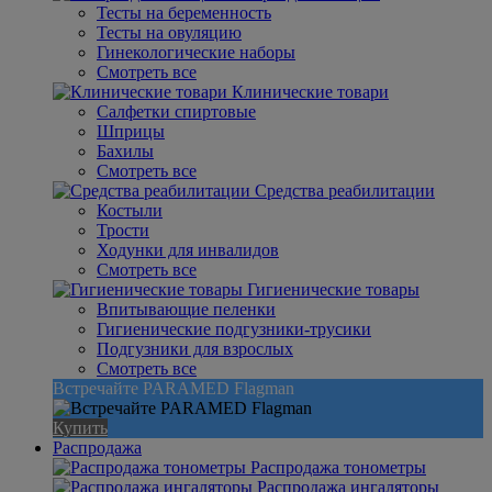
Тесты на беременность
Тесты на овуляцию
Гинекологические наборы
Смотреть все
Клинические товари
Салфетки спиртовые
Шприцы
Бахилы
Смотреть все
Средства реабилитации
Костыли
Трости
Ходунки для инвалидов
Смотреть все
Гигиенические товары
Впитывающие пеленки
Гигиенические подгузники-трусики
Подгузники для взрослых
Смотреть все
Встречайте PARAMED Flagman
Купить
Распродажа
Распродажа тонометры
Распродажа ингаляторы