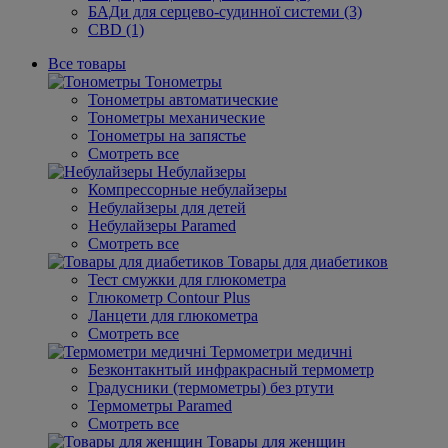
БАДи для серцево-судинної системи (3)
CBD (1)
Все товары
Тонометры
Тонометры автоматические
Тонометры механические
Тонометры на запястье
Смотреть все
Небулайзеры
Компрессорные небулайзеры
Небулайзеры для детей
Небулайзеры Paramed
Смотреть все
Товары для диабетиков
Тест смужки для глюкометра
Глюкометр Contour Plus
Ланцети для глюкометра
Смотреть все
Термометри медичні
Безконтакнтый инфракрасный термометр
Градусники (термометры) без ртути
Термометры Paramed
Смотреть все
Товары для женщин