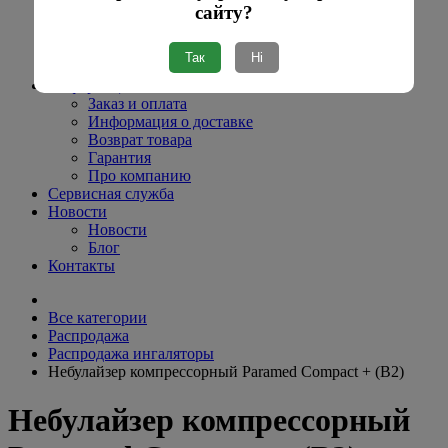
сайту?
Разпродажа термометры
Распродажа гигиена
Витратні матеріали
Так
Ні
Распродажа трости
Информация
Заказ и оплата
Информация о доставке
Возврат товара
Гарантия
Про компанию
Сервисная служба
Новости
Новости
Блог
Контакты
Все категории
Распродажа
Распродажа ингаляторы
Небулайзер компрессорный Paramed Compact + (В2)
Небулайзер компрессорный