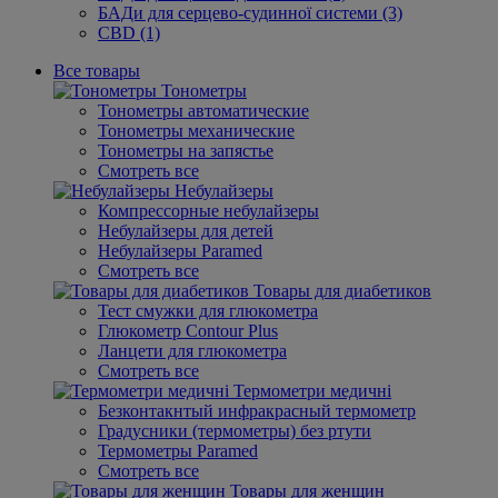
БАДи для серцево-судинної системи (3)
CBD (1)
Все товары
Тонометры
Тонометры автоматические
Тонометры механические
Тонометры на запястье
Смотреть все
Небулайзеры
Компрессорные небулайзеры
Небулайзеры для детей
Небулайзеры Paramed
Смотреть все
Товары для диабетиков
Тест смужки для глюкометра
Глюкометр Contour Plus
Ланцети для глюкометра
Смотреть все
Термометри медичні
Безконтакнтый инфракрасный термометр
Градусники (термометры) без ртути
Термометры Paramed
Смотреть все
Товары для женщин