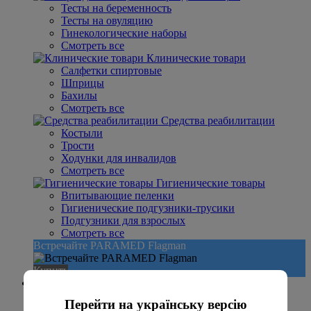
Тесты на беременность
Тесты на овуляцию
Гинекологические наборы
Смотреть все
Клинические товари
Салфетки спиртовые
Шприцы
Бахилы
Смотреть все
Средства реабилитации
Костыли
Трости
Ходунки для инвалидов
Смотреть все
Гигиенические товары
Впитывающие пеленки
Гигиенические подгузники-трусики
Подгузники для взрослых
Смотреть все
Встречайте PARAMED Flagman
Купить
Распродажа
Распродажа тонометры
Перейти на українську версію
Распродажа ингаляторы