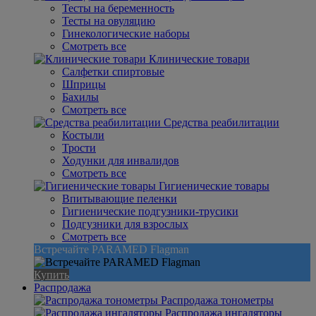
Тесты на беременность
Тесты на овуляцию
Гинекологические наборы
Смотреть все
Клинические товари
Салфетки спиртовые
Шприцы
Бахилы
Смотреть все
Средства реабилитации
Костыли
Трости
Ходунки для инвалидов
Смотреть все
Гигиенические товары
Впитывающие пеленки
Гигиенические подгузники-трусики
Подгузники для взрослых
Смотреть все
Встречайте PARAMED Flagman
Купить
Распродажа
Распродажа тонометры
Распродажа ингаляторы