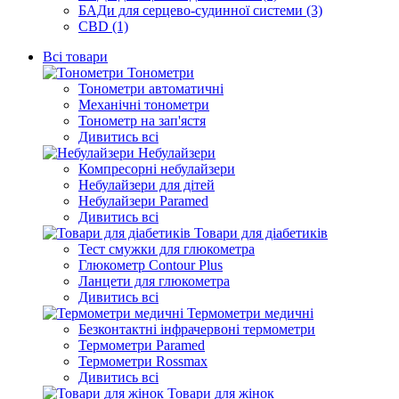
БАДи для серцево-судинної системи (3)
CBD (1)
Всі товари
Тонометри
Тонометри автоматичні
Механічні тонометри
Тонометр на зап'ястя
Дивитись всі
Небулайзери
Компресорні небулайзери
Небулайзери для дітей
Небулайзери Paramed
Дивитись всі
Товари для діабетиків
Тест смужки для глюкометра
Глюкометр Contour Plus
Ланцети для глюкометра
Дивитись всі
Термометри медичні
Безконтактні інфрачервоні термометри
Термометри Paramed
Термометри Rossmax
Дивитись всі
Товари для жінок