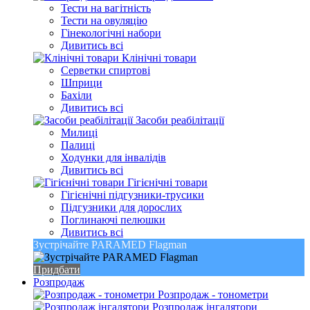
Тести на вагітність
Тести на овуляцію
Гінекологічні набори
Дивитись всі
Клінічні товари
Серветки спиртові
Шприци
Бахіли
Дивитись всі
Засоби реабілітації
Милиці
Палиці
Ходунки для інвалідів
Дивитись всі
Гігієнічні товари
Гігієнічні підгузники-трусики
Підгузники для дорослих
Поглинаючі пелюшки
Дивитись всі
Зустрічайте PARAMED Flagman
Придбати
Розпродаж
Розпродаж - тонометри
Розпродаж інгалятори