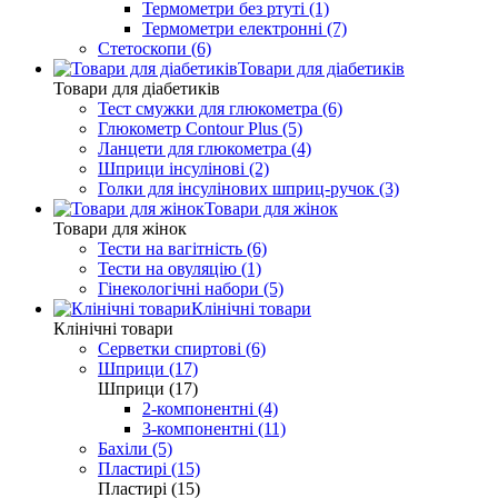
Термометри без ртуті (1)
Термометри електронні (7)
Стетоскопи (6)
Товари для діабетиків
Товари для діабетиків
Тест смужки для глюкометра (6)
Глюкометр Contour Plus (5)
Ланцети для глюкометра (4)
Шприци інсулінові (2)
Голки для інсулінових шприц-ручок (3)
Товари для жінок
Товари для жінок
Тести на вагітність (6)
Тести на овуляцію (1)
Гінекологічні набори (5)
Клінічні товари
Клінічні товари
Серветки спиртові (6)
Шприци (17)
Шприци (17)
2-компонентні (4)
3-компонентні (11)
Бахіли (5)
Пластирі (15)
Пластирі (15)