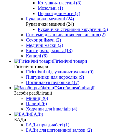
Котушки-пластирі (8)
Мозольні (1)
Першої допомоги (2)
Рукавички медичні (24)
Рукавички медичні (24)
Рукавички стерильні хірургічні (5)
Системи для вливання/переливання (2)
Сечоприймачі (2)
Медичні маски (2)
Бинти, вата, марля (13)
Канюлі (6)
Гігієнічні товари
Гігієнічні товари
Гігієнічні підгузники-трусики (9)
Підгузники для дорослих (9)
Поглинаючі пелюшки (17)
Засоби реабілітації
Засоби реабілітації
Милиці (6)
Палиці (6)
Ходунки для інвалідів (4)
БАДи
БАДи
БАДи при диабеті (1)
БАДи для щитовидної залози (2)