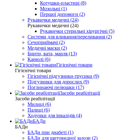
Котушки-пластирі (8)
Мозольні (1)
Першої допомоги (2)
Рукавички медичні (24)
Рукавички медичні (24)
Рукавички стерильні хірургічні (5)
Системи для вливання/переливання (2)
Сечоприймачі (2)
Медичні маски (2)
Бинти, вата, марля (13)
Канюлі (6)
Гігієнічні товари
Гігієнічні товари
Гігієнічні підгузники-трусики (9)
Підгузники для дорослих (9)
Поглинаючі пелюшки (17)
Засоби реабілітації
Засоби реабілітації
Милиці (6)
Палиці (6)
Ходунки для інвалідів (4)
БАДи
БАДи
БАДи при диабеті (1)
БАДи для щитовидної залози (2)