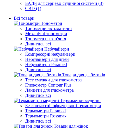
БАДи для серцево-судинної системи (3)
CBD (1)
Всі товари
Тонометри
Тонометри автоматичні
Механічні тонометри
Тонометр на зап'ястя
Дивитись всі
Небулайзери
Компресорні небулайзери
Небулайзери для дітей
Небулайзери Paramed
Дивитись всі
Товари для діабетиків
Тест смужки для глюкометра
Глюкометр Contour Plus
Ланцети для глюкометра
Дивитись всі
Термометри медичні
Безконтактні інфрачервоні термометри
Термометри Paramed
Термометри Rossmax
Дивитись всі
Товари для жінок