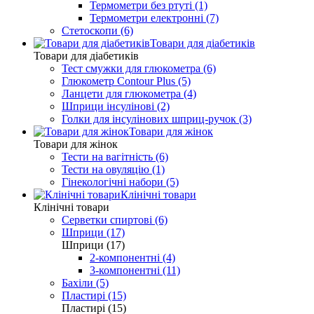
Термометри без ртуті (1)
Термометри електронні (7)
Стетоскопи (6)
Товари для діабетиків
Товари для діабетиків
Тест смужки для глюкометра (6)
Глюкометр Contour Plus (5)
Ланцети для глюкометра (4)
Шприци інсулінові (2)
Голки для інсулінових шприц-ручок (3)
Товари для жінок
Товари для жінок
Тести на вагітність (6)
Тести на овуляцію (1)
Гінекологічні набори (5)
Клінічні товари
Клінічні товари
Серветки спиртові (6)
Шприци (17)
Шприци (17)
2-компонентні (4)
3-компонентні (11)
Бахіли (5)
Пластирі (15)
Пластирі (15)