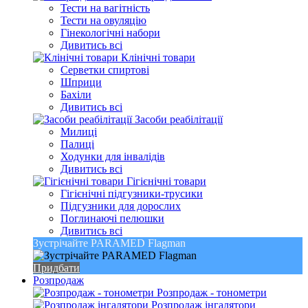
Тести на вагітність
Тести на овуляцію
Гінекологічні набори
Дивитись всі
Клінічні товари
Серветки спиртові
Шприци
Бахіли
Дивитись всі
Засоби реабілітації
Милиці
Палиці
Ходунки для інвалідів
Дивитись всі
Гігієнічні товари
Гігієнічні підгузники-трусики
Підгузники для дорослих
Поглинаючі пелюшки
Дивитись всі
Зустрічайте PARAMED Flagman
Придбати
Розпродаж
Розпродаж - тонометри
Розпродаж інгалятори