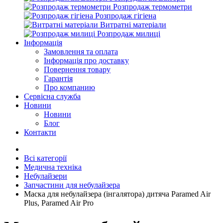
Розпродаж термометри
Розпродаж гігіена
Витратні матеріали
Розпродаж милиці
Інформація
Замовлення та оплата
Інформація про доставку
Повернення товару
Гарантія
Про компанию
Сервісна служба
Новини
Новини
Блог
Контакти
Всі категорії
Медична техніка
Небулайзери
Запчастини для небулайзера
Маска для небулайзера (інгалятора) дитяча Paramed Air
Plus, Paramed Air Pro