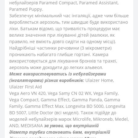
небулайзерів Paramed Compact, Paramed Assistant,
Paramed Puppy.
Забезпечує мінімальний час інгаляції, адже чим більше
виробляється аерозоль, тим швидше буде використано
ліки. Батькам відомо, що тривалість процедури має
велике значення при лікуванні дітей (малюки, як
правило, не вміють довго сидіти на одному місці).
Найдрібніші частинки речовини (3 мікрометри)
проникають набагато глибше гортані. Камера
використовується для лікування бронхів та трахеї,
аерозоль може доходити до легких альвеол.
Може використовуватись із небулайзерами
(інгаляторами) різних виробників:
Ulaizer Home,
Ulaizer First Aid
Vega Aero VN 420, Vega Samy CN 02 WX, Vega Family,
Vega Compact, Gamma Effect, Gamma Panda, Gamma
Family, Gamma Effect Max, Longevita BD 5000, Longevita
BD 5007, Little Doctor (всі моделі). Також підійде до
моделей небулайзерів марок Microlife, Mikroneb, Medel,
AND, MEDISANA
за умови, що внутрішній
діаметр трубки становить 6мм, внутрішній