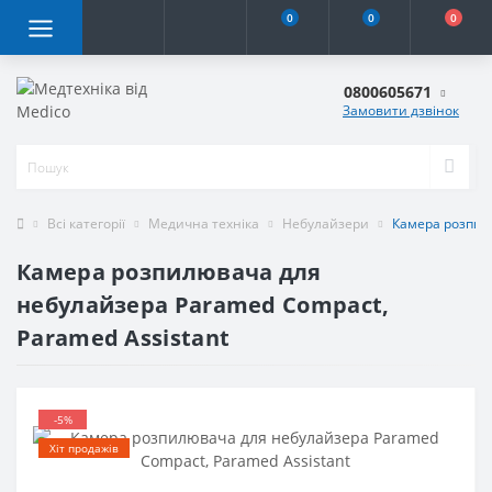
0
0
0
0800605671
Замовити дзвінок
Всі категорії
Медична техніка
Небулайзери
Камера розпил
Камера розпилювача для
небулайзера Paramed Compact,
Paramed Assistant
-5%
Хіт продажів