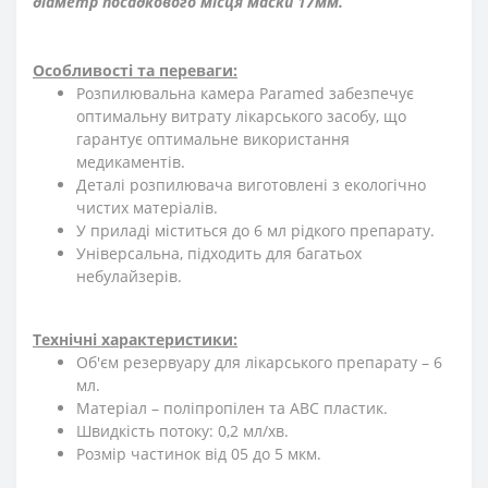
діаметр посадкового місця маски 17мм.
Особливості та переваги:
Розпилювальна камера Paramed забезпечує
оптимальну витрату лікарського засобу, що
гарантує оптимальне використання
медикаментів.
Деталі розпилювача виготовлені з екологічно
чистих матеріалів.
У приладі міститься до 6 мл рідкого препарату.
Універсальна, підходить для багатьох
небулайзерів.
Технічні характеристики:
Об'єм резервуару для лікарського препарату – 6
мл.
Матеріал – поліпропілен та АВС пластик.
Швидкість потоку: 0,2 мл/хв.
Розмір частинок від 05 до 5 мкм.