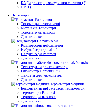
БАДи для серцево-судинної системи (3)
CBD (1)
Всі товари
Тонометри
Тонометри автоматичні
Механічні тонометри
Тонометр на зап'ястя
Дивитись всі
Небулайзери
Компресорні небулайзери
Небулайзери для дітей
Небулайзери Paramed
Дивитись всі
Товари для діабетиків
Тест смужки для глюкометра
Глюкометр Contour Plus
Ланцети для глюкометра
Дивитись всі
Термометри медичні
Безконтактні інфрачервоні термометри
Термометри Paramed
Термометри Rossmax
Дивитись всі
Товари для жінок