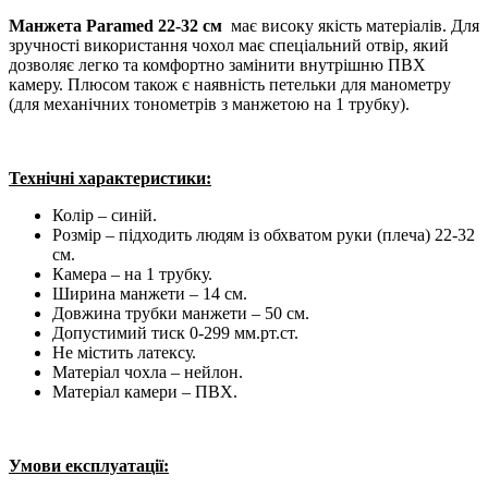
Манжета Paramed 22-32 см
має високу якість матеріалів. Для
зручності використання чохол має спеціальний отвір, який
дозволяє легко та комфортно замінити внутрішню ПВХ
камеру. Плюсом також є наявність петельки для манометру
(для механічних тонометрів з манжетою на 1 трубку).
Технічні характеристики:
Колір – синій.
Розмір – підходить людям із обхватом руки (плеча) 22-32
см.
Камера – на 1 трубку.
Ширина манжети – 14 см.
Довжина трубки манжети – 50 см.
Допустимий тиск 0-299 мм.рт.ст.
Не містить латексу.
Матеріал чохла
– нейлон.
Матеріал камери
– ПВХ.
Умови експлуатації: