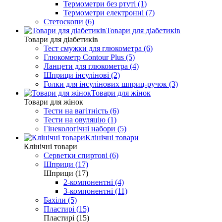
Термометри без ртуті (1)
Термометри електронні (7)
Стетоскопи (6)
Товари для діабетиків
Товари для діабетиків
Тест смужки для глюкометра (6)
Глюкометр Contour Plus (5)
Ланцети для глюкометра (4)
Шприци інсулінові (2)
Голки для інсулінових шприц-ручок (3)
Товари для жінок
Товари для жінок
Тести на вагітність (6)
Тести на овуляцію (1)
Гінекологічні набори (5)
Клінічні товари
Клінічні товари
Серветки спиртові (6)
Шприци (17)
Шприци (17)
2-компонентні (4)
3-компонентні (11)
Бахіли (5)
Пластирі (15)
Пластирі (15)