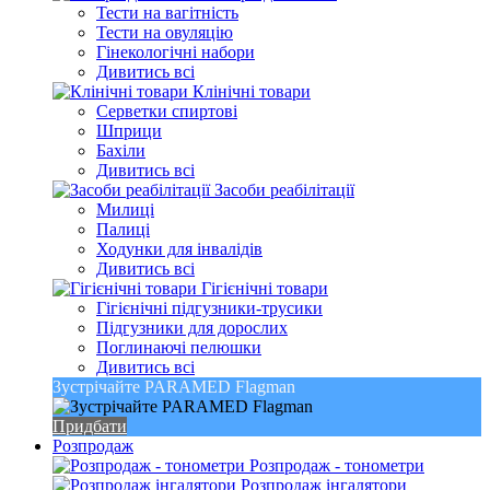
Тести на вагітність
Тести на овуляцію
Гінекологічні набори
Дивитись всі
Клінічні товари
Серветки спиртові
Шприци
Бахіли
Дивитись всі
Засоби реабілітації
Милиці
Палиці
Ходунки для інвалідів
Дивитись всі
Гігієнічні товари
Гігієнічні підгузники-трусики
Підгузники для дорослих
Поглинаючі пелюшки
Дивитись всі
Зустрічайте PARAMED Flagman
Придбати
Розпродаж
Розпродаж - тонометри
Розпродаж інгалятори