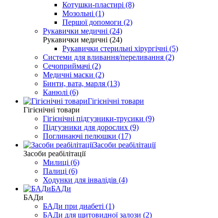
Котушки-пластирі (8)
Мозольні (1)
Першої допомоги (2)
Рукавички медичні (24)
Рукавички медичні (24)
Рукавички стерильні хірургічні (5)
Системи для вливання/переливання (2)
Сечоприймачі (2)
Медичні маски (2)
Бинти, вата, марля (13)
Канюлі (6)
Гігієнічні товари
Гігієнічні товари
Гігієнічні підгузники-трусики (9)
Підгузники для дорослих (9)
Поглинаючі пелюшки (17)
Засоби реабілітації
Засоби реабілітації
Милиці (6)
Палиці (6)
Ходунки для інвалідів (4)
БАДи
БАДи
БАДи при диабеті (1)
БАДи для щитовидної залози (2)