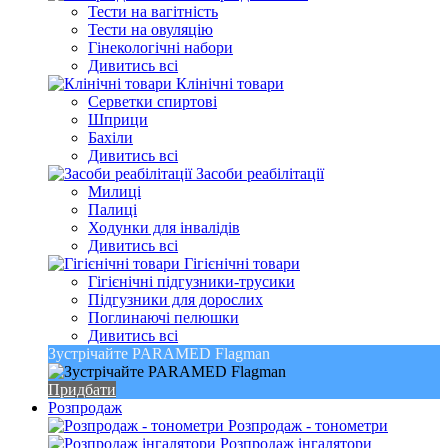
Тести на вагітність
Тести на овуляцію
Гінекологічні набори
Дивитись всі
Клінічні товари
Серветки спиртові
Шприци
Бахіли
Дивитись всі
Засоби реабілітації
Милиці
Палиці
Ходунки для інвалідів
Дивитись всі
Гігієнічні товари
Гігієнічні підгузники-трусики
Підгузники для дорослих
Поглинаючі пелюшки
Дивитись всі
Зустрічайте PARAMED Flagman
Придбати
Розпродаж
Розпродаж - тонометри
Розпродаж інгалятори