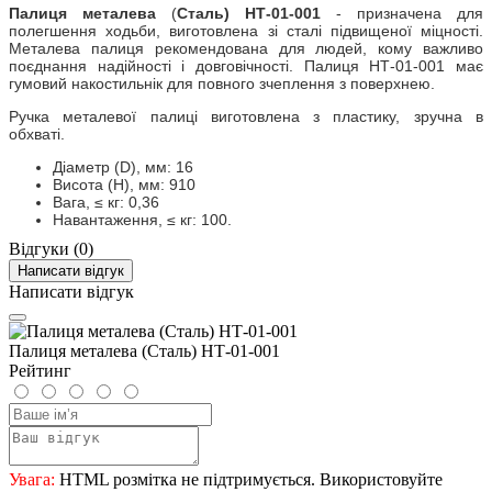
Палиця металева
(
Сталь) НТ-01-001
- призначена для
полегшення ходьби, виготовлена зі сталі підвищеної міцності.
Металева палиця рекомендована для людей, кому важливо
поєднання надійності і довговічності. Палиця НТ-01-001 має
гумовий накостильнік для повного зчеплення з поверхнею.
Ручка металевої палиці виготовлена з пластику, зручна в
обхваті.
Діаметр (D), мм: 16
Висота (H), мм: 910
Вага, ≤ кг: 0,36
Навантаження, ≤ кг: 100.
Відгуки (0)
Написати відгук
Написати відгук
Палиця металева (Сталь) НТ-01-001
Рейтинг
Увага:
HTML розмітка не підтримується. Використовуйте