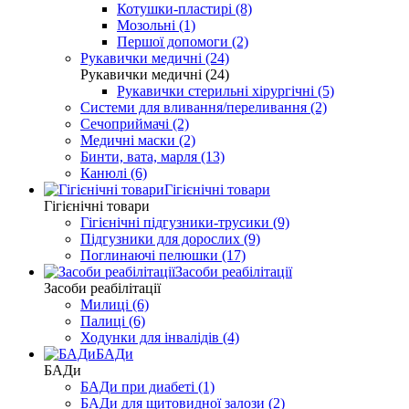
Котушки-пластирі (8)
Мозольні (1)
Першої допомоги (2)
Рукавички медичні (24)
Рукавички медичні (24)
Рукавички стерильні хірургічні (5)
Системи для вливання/переливання (2)
Сечоприймачі (2)
Медичні маски (2)
Бинти, вата, марля (13)
Канюлі (6)
Гігієнічні товари
Гігієнічні товари
Гігієнічні підгузники-трусики (9)
Підгузники для дорослих (9)
Поглинаючі пелюшки (17)
Засоби реабілітації
Засоби реабілітації
Милиці (6)
Палиці (6)
Ходунки для інвалідів (4)
БАДи
БАДи
БАДи при диабеті (1)
БАДи для щитовидної залози (2)