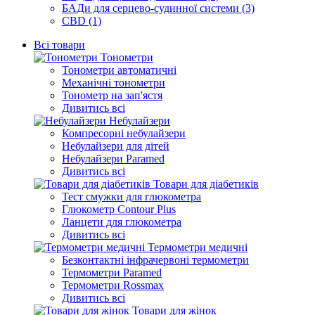
БАДи для серцево-судинної системи (3)
CBD (1)
Всі товари
Тонометри
Тонометри автоматичні
Механічні тонометри
Тонометр на зап'ястя
Дивитись всі
Небулайзери
Компресорні небулайзери
Небулайзери для дітей
Небулайзери Paramed
Дивитись всі
Товари для діабетиків
Тест смужки для глюкометра
Глюкометр Contour Plus
Ланцети для глюкометра
Дивитись всі
Термометри медичні
Безконтактні інфрачервоні термометри
Термометри Paramed
Термометри Rossmax
Дивитись всі
Товари для жінок