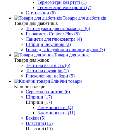
Термометри без ртуті (1)
Термометри електронні (7)
Стетоскопи (6)
Товари для діабетиків
Товари для діабетиків
Тест смужки для глюкометра (6)
Глюкометр Contour Plus (5)
Ланцети для глюкометра (4)
Шприци інсулінові (2)
Голки для інсулінових шприц-ручок (3)
Товари для жінок
Товари для жінок
Тести на вагітність (6)
Тести на овуляцію (1)
Гінекологічні набори (5)
Клінічні товари
Клінічні товари
Серветки спиртові (6)
Шприци (17)
Шприци (17)
2-компонентні (4)
3-компонентні (11)
Бахіли (5)
Пластирі (15)
Пластирі (15)